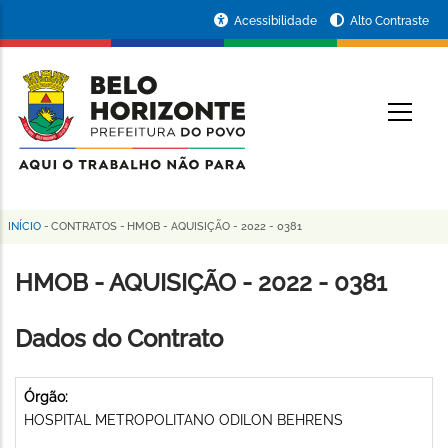
Pular
Portal
Acessibilidade
Alto Contraste
para
da
o
conteúdo
Prefeitura
O
principal
de
Belo
Horizonte
INÍCIO
-
CONTRATOS
-
HMOB - AQUISIÇÃO - 2022 - 0381
Trilha
de
HMOB - AQUISIÇÃO - 2022 - 0381
navegação
Dados do Contrato
Órgão:
HOSPITAL METROPOLITANO ODILON BEHRENS