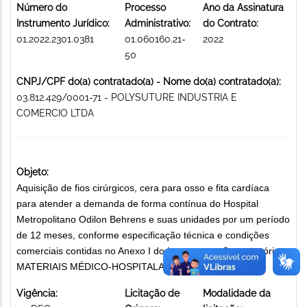
Número do
Processo
Ano da Assinatura
Instrumento Jurídico:
Administrativo:
do Contrato:
01.2022.2301.0381
01.060160.21-
2022
50
CNPJ/CPF do(a) contratado(a) - Nome do(a) contratado(a):
03.812.429/0001-71 - POLYSUTURE INDUSTRIA E
COMERCIO LTDA
Objeto:
Aquisição de fios cirúrgicos, cera para osso e fita cardíaca
para atender a demanda de forma contínua do Hospital
Metropolitano Odilon Behrens e suas unidades por um período
de 12 meses, conforme especificação técnica e condições
comerciais contidas no Anexo I do Instrumento Convocatório
MATERIAIS MÉDICO-HOSPITALARES
Vigência:
Licitação de
Modalidade da