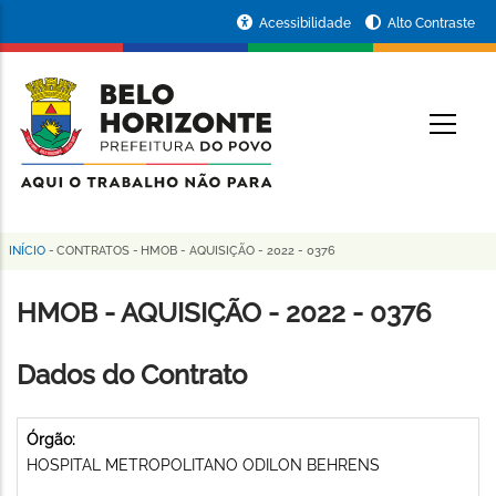
Pular
Portal
Acessibilidade
Alto Contraste
para
da
o
conteúdo
Prefeitura
O
principal
de
Belo
Horizonte
INÍCIO
-
CONTRATOS
-
HMOB - AQUISIÇÃO - 2022 - 0376
Trilha
de
HMOB - AQUISIÇÃO - 2022 - 0376
navegação
Dados do Contrato
Órgão:
HOSPITAL METROPOLITANO ODILON BEHRENS