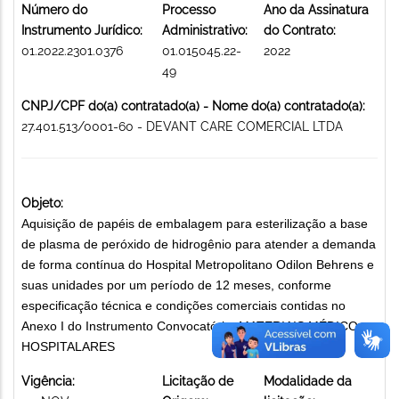
Número do
Processo
Ano da Assinatura
Instrumento Jurídico:
Administrativo:
do Contrato:
01.2022.2301.0376
01.015045.22-
2022
49
CNPJ/CPF do(a) contratado(a) - Nome do(a) contratado(a):
27.401.513/0001-60 - DEVANT CARE COMERCIAL LTDA
Objeto:
Aquisição de papéis de embalagem para esterilização a base
de plasma de peróxido de hidrogênio para atender a demanda
de forma contínua do Hospital Metropolitano Odilon Behrens e
suas unidades por um período de 12 meses, conforme
especificação técnica e condições comerciais contidas no
Anexo I do Instrumento Convocatório. MATERIAIS MÉDICO-
HOSPITALARES
Vigência:
Licitação de
Modalidade da