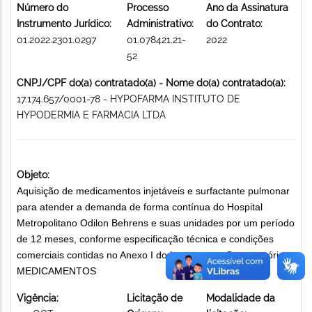
Número do
Processo
Ano da Assinatura
Instrumento Jurídico:
Administrativo:
do Contrato:
01.2022.2301.0297
01.078421.21-
2022
52
CNPJ/CPF do(a) contratado(a) - Nome do(a) contratado(a):
17.174.657/0001-78 - HYPOFARMA INSTITUTO DE
HYPODERMIA E FARMACIA LTDA
Objeto:
Aquisição de medicamentos injetáveis e surfactante pulmonar
para atender a demanda de forma contínua do Hospital
Metropolitano Odilon Behrens e suas unidades por um período
de 12 meses, conforme especificação técnica e condições
comerciais contidas no Anexo I do Instrumento Convocatório.
MEDICAMENTOS
Vigência:
Licitação de
Modalidade da