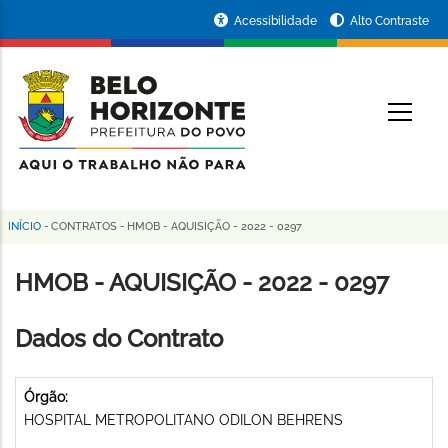
Pular
Portal
Acessibilidade
Alto Contraste
para
da
o
conteúdo
Prefeitura
O
principal
de
Belo
Horizonte
INÍCIO
-
CONTRATOS
-
HMOB - AQUISIÇÃO - 2022 - 0297
Trilha
de
HMOB - AQUISIÇÃO - 2022 - 0297
navegação
Dados do Contrato
Órgão:
HOSPITAL METROPOLITANO ODILON BEHRENS