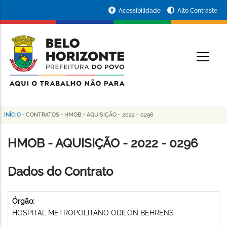
Pular
Portal
Acessibilidade
Alto Contraste
para
da
o
conteúdo
Prefeitura
O
principal
de
Belo
Horizonte
INÍCIO
-
CONTRATOS
-
HMOB - AQUISIÇÃO - 2022 - 0296
Trilha
de
HMOB - AQUISIÇÃO - 2022 - 0296
navegação
Dados do Contrato
Órgão:
HOSPITAL METROPOLITANO ODILON BEHRENS