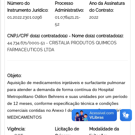
Número do
Processo
Ano da Assinatura
Instrumento Jurídico:
Administrativo:
do Contrato:
01.2022.2301.0296
01.078421.21-
2022
52
CNPJ/CPF do(a) contratado(a) - Nome do(a) contratado(a):
44.734.671/0001-51 - CRISTALIA PRODUTOS QUIMICOS
FARMACEUTICOS LTDA
Objeto:
Aquisição de medicamentos injetáveis e surfactante pulmonar
para atender a demanda de forma contínua do Hospital
Metropolitano Odilon Behrens e suas unidades por um período
de 12 meses, conforme especificação técnica e condições
comerciais contidas no Anexo I do Instrumento Convocatório.
MEDICAMENTOS
Vigência:
Licitação de
Modalidade da