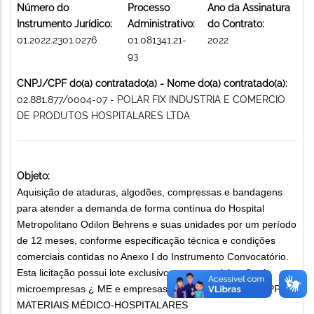
Número do
Processo
Ano da Assinatura
Instrumento Jurídico:
Administrativo:
do Contrato:
01.2022.2301.0276
01.081341.21-
2022
93
CNPJ/CPF do(a) contratado(a) - Nome do(a) contratado(a):
02.881.877/0004-07 - POLAR FIX INDUSTRIA E COMERCIO
DE PRODUTOS HOSPITALARES LTDA
Objeto:
Aquisição de ataduras, algodões, compressas e bandagens
para atender a demanda de forma contínua do Hospital
Metropolitano Odilon Behrens e suas unidades por um período
de 12 meses, conforme especificação técnica e condições
comerciais contidas no Anexo I do Instrumento Convocatório.
Esta licitação possui lote exclusivo para a participação de
microempresas ¿ ME e empresas de pequeno porte ¿ EPP.
MATERIAIS MÉDICO-HOSPITALARES