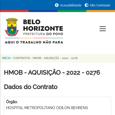
Pular
Portal
Acessibilidade
Alto Contraste
para
da
o
conteúdo
Prefeitura
O
principal
de
Belo
Horizonte
INÍCIO
-
CONTRATOS
-
HMOB - AQUISIÇÃO - 2022 - 0276
Trilha
de
HMOB - AQUISIÇÃO - 2022 - 0276
navegação
Dados do Contrato
Órgão:
HOSPITAL METROPOLITANO ODILON BEHRENS