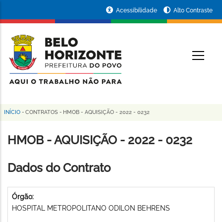
Pular
Portal
Acessibilidade
Alto Contraste
para
da
o
conteúdo
Prefeitura
O
principal
de
Belo
Horizonte
INÍCIO
-
CONTRATOS
-
HMOB - AQUISIÇÃO - 2022 - 0232
Trilha
de
HMOB - AQUISIÇÃO - 2022 - 0232
navegação
Dados do Contrato
Órgão:
HOSPITAL METROPOLITANO ODILON BEHRENS