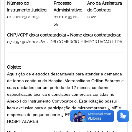
Número do
Processo
Ano da Assinatura
Instrumento Jurídico:
Administrativo:
do Contrato:
01.2022.2301.0232
01.010193.22-
2022
59
CNPJ/CPF do(a) contratado(a) - Nome do(a) contratado(a):
07.295.190/0001-60 - DBI COMERCIO E IMPORTACAO LTDA
Objeto:
Aquisição de eletrodos descartáveis para atender a demanda
de forma contínua do Hospital Metropolitano Odilon Behrens e
suas unidades por um período de 12 meses, conforme
especificação técnica e condições comerciais contidas no
Anexo I do Instrumento Convocatório. Esta licitação possui
item exclusivo para a participação de microempresas ¿ ME e
empresas de pequeno porte ¿ EPP. MATERIAIS MÉDICO-
HOSPITALARES