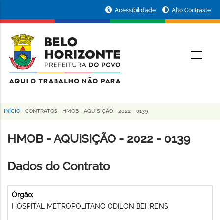
Pular
Portal
Acessibilidade
Alto Contraste
para
da
o
conteúdo
Prefeitura
O
principal
de
Belo
Horizonte
INÍCIO
-
CONTRATOS
-
HMOB - AQUISIÇÃO - 2022 - 0139
Trilha
de
HMOB - AQUISIÇÃO - 2022 - 0139
navegação
Dados do Contrato
Órgão:
HOSPITAL METROPOLITANO ODILON BEHRENS