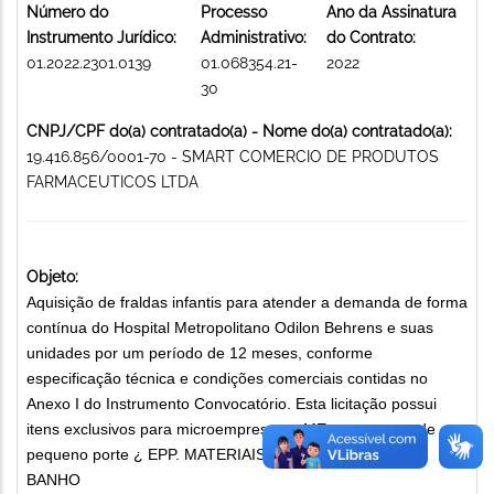
Número do
Processo
Ano da Assinatura
Instrumento Jurídico:
Administrativo:
do Contrato:
01.2022.2301.0139
01.068354.21-
2022
30
CNPJ/CPF do(a) contratado(a) - Nome do(a) contratado(a):
19.416.856/0001-70 - SMART COMERCIO DE PRODUTOS
FARMACEUTICOS LTDA
Objeto:
Aquisição de fraldas infantis para atender a demanda de forma
contínua do Hospital Metropolitano Odilon Behrens e suas
unidades por um período de 12 meses, conforme
especificação técnica e condições comerciais contidas no
Anexo I do Instrumento Convocatório. Esta licitação possui
itens exclusivos para microempresas ¿ ME e empresas de
pequeno porte ¿ EPP. MATERIAIS PARA CAMA, MESA E
BANHO