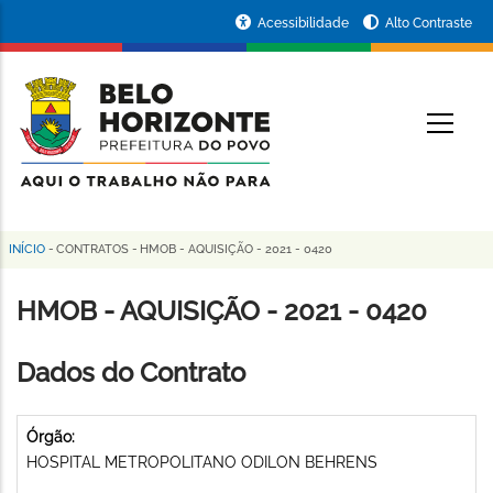
Pular
Portal
Acessibilidade
Alto Contraste
para
da
o
conteúdo
Prefeitura
O
principal
de
Belo
Horizonte
INÍCIO
-
CONTRATOS
-
HMOB - AQUISIÇÃO - 2021 - 0420
Trilha
de
HMOB - AQUISIÇÃO - 2021 - 0420
navegação
Dados do Contrato
Órgão:
HOSPITAL METROPOLITANO ODILON BEHRENS