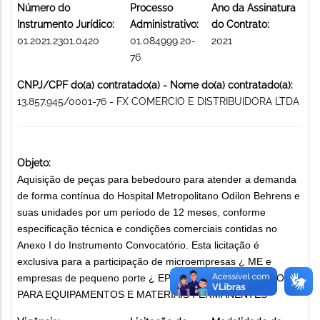
Número do
Processo
Ano da Assinatura
Instrumento Jurídico:
Administrativo:
do Contrato:
01.2021.2301.0420
01.084999.20-
2021
76
CNPJ/CPF do(a) contratado(a) - Nome do(a) contratado(a):
13.857.945/0001-76 - FX COMERCIO E DISTRIBUIDORA LTDA
Objeto:
Aquisição de peças para bebedouro para atender a demanda
de forma contínua do Hospital Metropolitano Odilon Behrens e
suas unidades por um período de 12 meses, conforme
especificação técnica e condições comerciais contidas no
Anexo I do Instrumento Convocatório. Esta licitação é
exclusiva para a participação de microempresas ¿ ME e
empresas de pequeno porte ¿ EPP. PEÇAS E ACESSÓRIOS
PARA EQUIPAMENTOS E MATERIAIS PERMANENTES