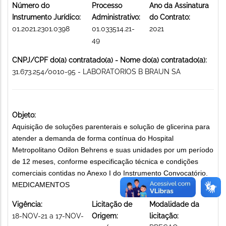
Número do
Processo
Ano da Assinatura
Instrumento Jurídico:
Administrativo:
do Contrato:
01.2021.2301.0398
01.033514.21-
2021
49
CNPJ/CPF do(a) contratado(a) - Nome do(a) contratado(a):
31.673.254/0010-95 - LABORATORIOS B BRAUN SA
Objeto:
Aquisição de soluções parenterais e solução de glicerina para
atender a demanda de forma contínua do Hospital
Metropolitano Odilon Behrens e suas unidades por um período
de 12 meses, conforme especificação técnica e condições
comerciais contidas no Anexo I do Instrumento Convocatório.
MEDICAMENTOS
Vigência:
Licitação de
Modalidade da
18-NOV-21 a 17-NOV-
Origem:
licitação: