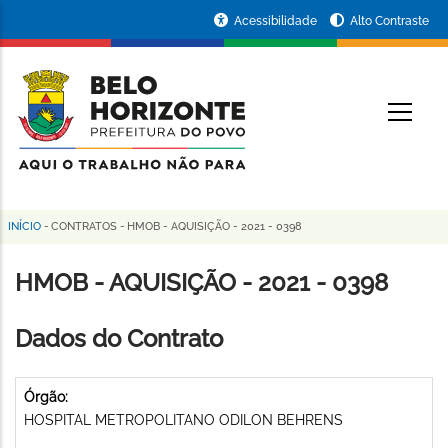
Pular
Portal
Acessibilidade
Alto Contraste
para
da
o
conteúdo
Prefeitura
O
principal
de
Belo
Horizonte
INÍCIO
-
CONTRATOS
-
HMOB - AQUISIÇÃO - 2021 - 0398
Trilha
de
HMOB - AQUISIÇÃO - 2021 - 0398
navegação
Dados do Contrato
Órgão:
HOSPITAL METROPOLITANO ODILON BEHRENS