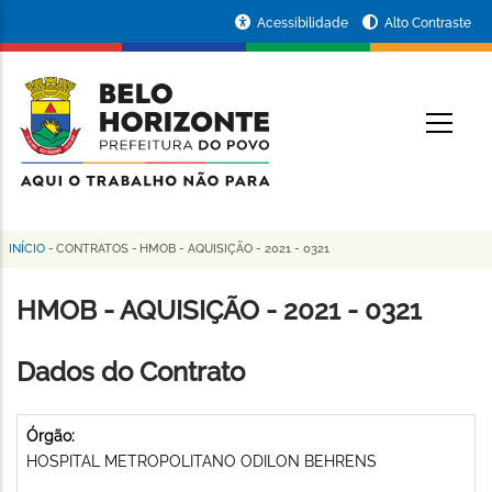
Pular
Portal
Acessibilidade
Alto Contraste
para
da
o
conteúdo
Prefeitura
O
principal
de
Belo
Horizonte
INÍCIO
-
CONTRATOS
-
HMOB - AQUISIÇÃO - 2021 - 0321
Trilha
de
HMOB - AQUISIÇÃO - 2021 - 0321
navegação
Dados do Contrato
Órgão:
HOSPITAL METROPOLITANO ODILON BEHRENS