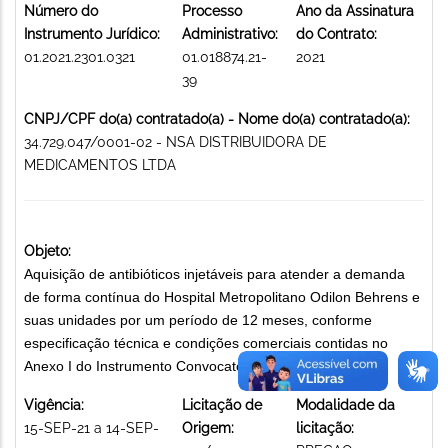
Número do
Processo
Ano da Assinatura
Instrumento Jurídico:
Administrativo:
do Contrato:
01.2021.2301.0321
01.018874.21-
2021
39
CNPJ/CPF do(a) contratado(a) - Nome do(a) contratado(a):
34.729.047/0001-02 - NSA DISTRIBUIDORA DE
MEDICAMENTOS LTDA
Objeto:
Aquisição de antibióticos injetáveis para atender a demanda
de forma contínua do Hospital Metropolitano Odilon Behrens e
suas unidades por um período de 12 meses, conforme
especificação técnica e condições comerciais contidas no
Anexo I do Instrumento Convocatório. MEDICAMENTOS
Vigência:
Licitação de
Modalidade da
15-SEP-21 a 14-SEP-
Origem:
licitação: