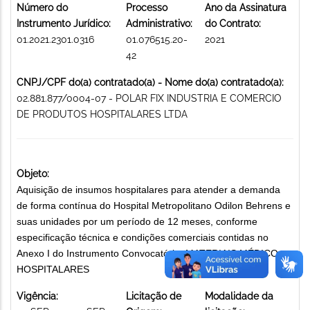
Número do
Processo
Ano da Assinatura
Instrumento Jurídico:
Administrativo:
do Contrato:
01.2021.2301.0316
01.076515.20-
2021
42
CNPJ/CPF do(a) contratado(a) - Nome do(a) contratado(a):
02.881.877/0004-07 - POLAR FIX INDUSTRIA E COMERCIO
DE PRODUTOS HOSPITALARES LTDA
Objeto:
Aquisição de insumos hospitalares para atender a demanda
de forma contínua do Hospital Metropolitano Odilon Behrens e
suas unidades por um período de 12 meses, conforme
especificação técnica e condições comerciais contidas no
Anexo I do Instrumento Convocatório. MATERIAIS MÉDICO-
HOSPITALARES
Vigência:
Licitação de
Modalidade da