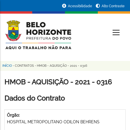
Pular
Portal
Acessibilidade
Alto Contraste
para
da
o
conteúdo
Prefeitura
O
principal
de
Belo
Horizonte
INÍCIO
-
CONTRATOS
-
HMOB - AQUISIÇÃO - 2021 - 0316
Trilha
de
HMOB - AQUISIÇÃO - 2021 - 0316
navegação
Dados do Contrato
Órgão:
HOSPITAL METROPOLITANO ODILON BEHRENS