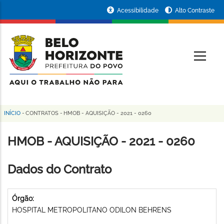
Pular
Portal
Acessibilidade
Alto Contraste
para
da
o
conteúdo
Prefeitura
O
principal
de
Belo
Horizonte
INÍCIO
-
CONTRATOS
-
HMOB - AQUISIÇÃO - 2021 - 0260
Trilha
de
HMOB - AQUISIÇÃO - 2021 - 0260
navegação
Dados do Contrato
Órgão:
HOSPITAL METROPOLITANO ODILON BEHRENS