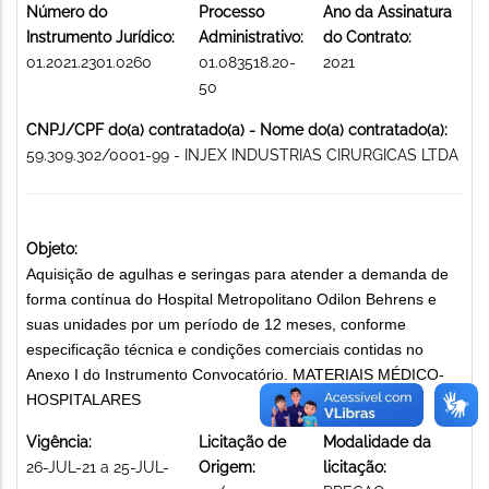
Número do
Processo
Ano da Assinatura
Instrumento Jurídico:
Administrativo:
do Contrato:
01.2021.2301.0260
01.083518.20-
2021
50
CNPJ/CPF do(a) contratado(a) - Nome do(a) contratado(a):
59.309.302/0001-99 - INJEX INDUSTRIAS CIRURGICAS LTDA
Objeto:
Aquisição de agulhas e seringas para atender a demanda de
forma contínua do Hospital Metropolitano Odilon Behrens e
suas unidades por um período de 12 meses, conforme
especificação técnica e condições comerciais contidas no
Anexo I do Instrumento Convocatório. MATERIAIS MÉDICO-
HOSPITALARES
Vigência:
Licitação de
Modalidade da
26-JUL-21 a 25-JUL-
Origem:
licitação: