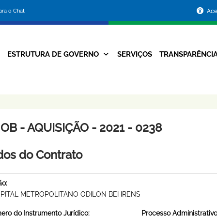
Portal
para o Chat
Ace
da
Prefeitura
ESTRUTURA DE GOVERNO
SERVIÇOS
TRANSPARÊNCI
Navegação
de
Principal
Belo
Horizonte
B - AQUISIÇÃO - 2021 - 0238
os do Contrato
ão:
PITAL METROPOLITANO ODILON BEHRENS
ro do Instrumento Jurídico:
Processo Administrativo