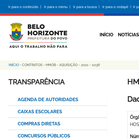
Pular
Ir para o conteúdo |
Ir para o menu |
Ir para a busca |
Ir para o rodapé |
Ir 
para
o
conteúdo
principal
INÍCIO
NOTÍCIAS
INÍCIO
-
CONTRATOS
-
HMOB - AQUISIÇÃO - 2021 - 0238
Trilha
de
HMO
TRANSPARÊNCIA
navegação
Dad
AGENDA DE AUTORIDADES
CAIXAS ESCOLARES
Órg
COMPRAS DIRETAS
HOS
CONCURSOS PÚBLICOS
Núme