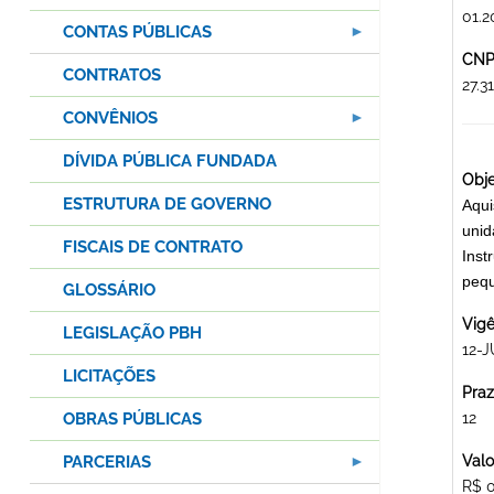
01.2
CONTAS PÚBLICAS
CNPJ
CONTRATOS
27.3
CONVÊNIOS
DÍVIDA PÚBLICA FUNDADA
Obje
ESTRUTURA DE GOVERNO
Aqui
unid
FISCAIS DE CONTRATO
Inst
peq
GLOSSÁRIO
Vigê
LEGISLAÇÃO PBH
12-J
LICITAÇÕES
Praz
OBRAS PÚBLICAS
12
PARCERIAS
Valo
R$ 