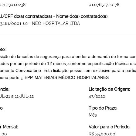
021.2301.0238
01.076517.20-78
/CPF do(a) contratado(a) - Nome do(a) contratado(a):
13.181/0001-62 - NEO HOSPITALAR LTDA
to:
sição de lancetas de segurança para atender a demanda de forma cont
ades por um período de 12 meses, conforme especificação técnica e c
rumento Convocatório. Esta licitação possui item exclusivo para a pa
ueno porte ¿ EPP. MATERIAIS MÉDICO-HOSPITALARES
ncia:
Licitação de Origem:
UL-21 a 11-JUL-22
43/2020
o:
Tipo do Prazo:
Mês
r Mensal:
Valor para o Período:
0.00
R$ 35,000.00