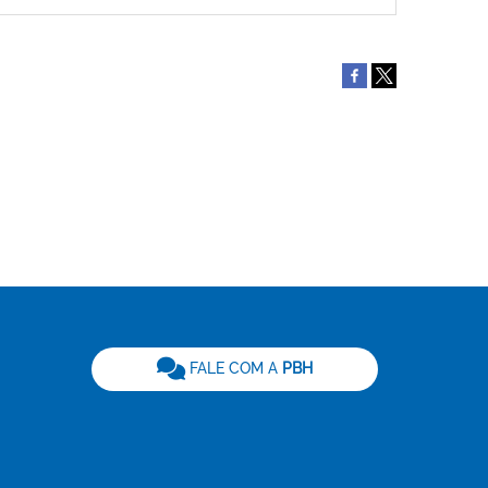
be
FALE COM A
PBH