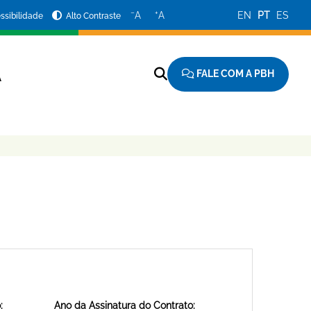
−
+
A
A
EN
PT
ES
ssibilidade
Alto Contraste
FALE COM A PBH
A
:
Ano da Assinatura do Contrato: