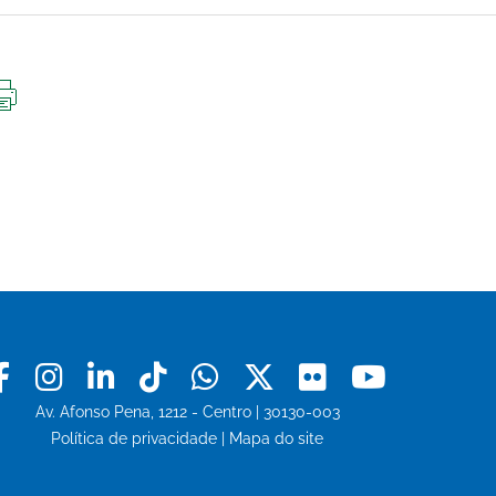
IMPRIMIR
ESTA
PÁGINA
Facebook
Instagram
Linkedin
Tiktok
Whatsapp
X
Flickr
Youtu
Av. Afonso Pena, 1212 - Centro | 30130-003
Política de privacidade
|
Mapa do site