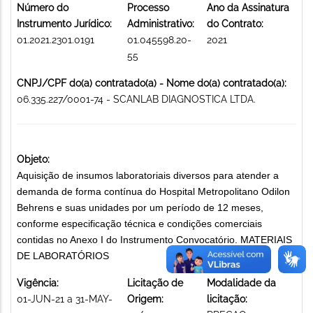
Número do
Processo
Ano da Assinatura
Instrumento Jurídico:
Administrativo:
do Contrato:
01.2021.2301.0191
01.045598.20-
2021
55
CNPJ/CPF do(a) contratado(a) - Nome do(a) contratado(a):
06.335.227/0001-74 - SCANLAB DIAGNOSTICA LTDA.
Objeto:
Aquisição de insumos laboratoriais diversos para atender a
demanda de forma contínua do Hospital Metropolitano Odilon
Behrens e suas unidades por um período de 12 meses,
conforme especificação técnica e condições comerciais
contidas no Anexo I do Instrumento Convocatório. MATERIAIS
DE LABORATÓRIOS
Vigência:
Licitação de
Modalidade da
01-JUN-21 a 31-MAY-
Origem:
licitação: