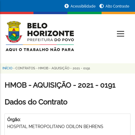
Pular
Portal
Acessibilidade
Alto Contraste
para
da
o
conteúdo
Prefeitura
O
principal
de
Belo
Horizonte
INÍCIO
-
CONTRATOS
-
HMOB - AQUISIÇÃO - 2021 - 0191
Trilha
de
HMOB - AQUISIÇÃO - 2021 - 0191
navegação
Dados do Contrato
Órgão:
HOSPITAL METROPOLITANO ODILON BEHRENS