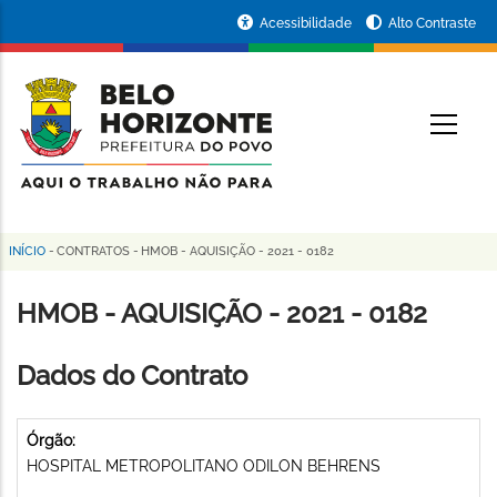
Pular
Portal
Acessibilidade
Alto Contraste
para
da
o
conteúdo
Prefeitura
O
principal
de
Belo
Horizonte
INÍCIO
-
CONTRATOS
-
HMOB - AQUISIÇÃO - 2021 - 0182
Trilha
de
HMOB - AQUISIÇÃO - 2021 - 0182
navegação
Dados do Contrato
Órgão:
HOSPITAL METROPOLITANO ODILON BEHRENS