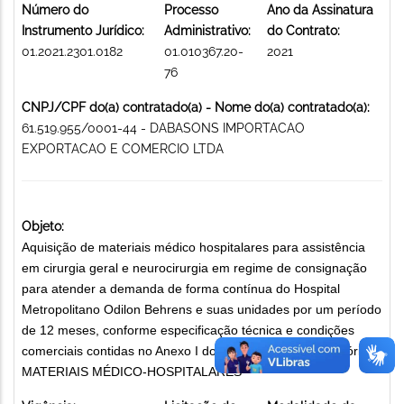
Número do
Processo
Ano da Assinatura
Instrumento Jurídico:
Administrativo:
do Contrato:
01.2021.2301.0182
01.010367.20-
2021
76
CNPJ/CPF do(a) contratado(a) - Nome do(a) contratado(a):
61.519.955/0001-44 - DABASONS IMPORTACAO
EXPORTACAO E COMERCIO LTDA
Objeto:
Aquisição de materiais médico hospitalares para assistência
em cirurgia geral e neurocirurgia em regime de consignação
para atender a demanda de forma contínua do Hospital
Metropolitano Odilon Behrens e suas unidades por um período
de 12 meses, conforme especificação técnica e condições
comerciais contidas no Anexo I do Instrumento Convocatório.
MATERIAIS MÉDICO-HOSPITALARES