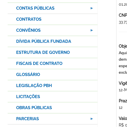
01.2
CONTAS PÚBLICAS
CNPJ
CONTRATOS
33.
CONVÊNIOS
DÍVIDA PÚBLICA FUNDADA
Obje
ESTRUTURA DE GOVERNO
Aqui
dema
FISCAIS DE CONTRATO
espe
excl
GLOSSÁRIO
Vigê
LEGISLAÇÃO PBH
12-M
LICITAÇÕES
Praz
OBRAS PÚBLICAS
12
PARCERIAS
Valo
R$ 