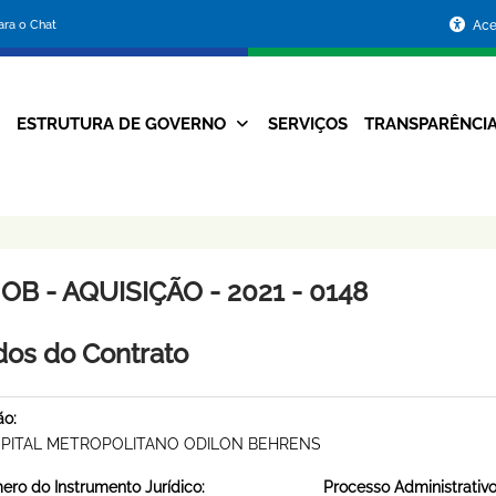
Portal
para o Chat
Ace
da
Prefeitura
ESTRUTURA DE GOVERNO
SERVIÇOS
TRANSPARÊNCI
Navegação
de
Principal
Belo
Horizonte
B - AQUISIÇÃO - 2021 - 0148
os do Contrato
ão:
PITAL METROPOLITANO ODILON BEHRENS
ro do Instrumento Jurídico:
Processo Administrativo