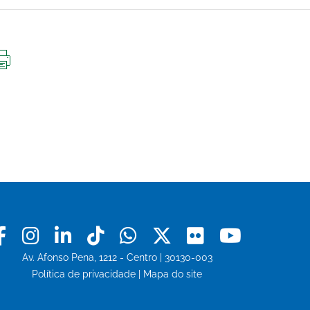
IMPRIMIR
ESTA
PÁGINA
Facebook
Instagram
Linkedin
Tiktok
Whatsapp
X
Flickr
Youtu
Av. Afonso Pena, 1212 - Centro | 30130-003
Política de privacidade
|
Mapa do site