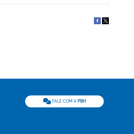
be
FALE COM A
PBH