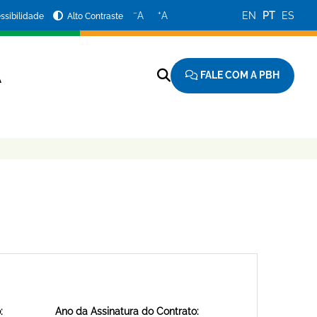
−
+
A
A
EN
PT
ES
ssibilidade
Alto Contraste
FALE COM A PBH
A
:
Ano da Assinatura do Contrato: