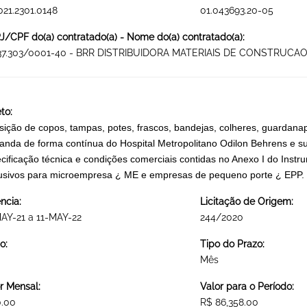
021.2301.0148
01.043693.20-05
/CPF do(a) contratado(a) - Nome do(a) contratado(a):
737.303/0001-40 - BRR DISTRIBUIDORA MATERIAIS DE CONSTRUC
to:
sição de copos, tampas, potes, frascos, bandejas, colheres, guardana
nda de forma contínua do Hospital Metropolitano Odilon Behrens e 
cificação técnica e condições comerciais contidas no Anexo I do Instru
usivos para microempresa ¿ ME e empresas de pequeno porte ¿ E
ncia:
Licitação de Origem:
AY-21 a 11-MAY-22
244/2020
o:
Tipo do Prazo:
Mês
r Mensal:
Valor para o Período:
0.00
R$ 86,358.00