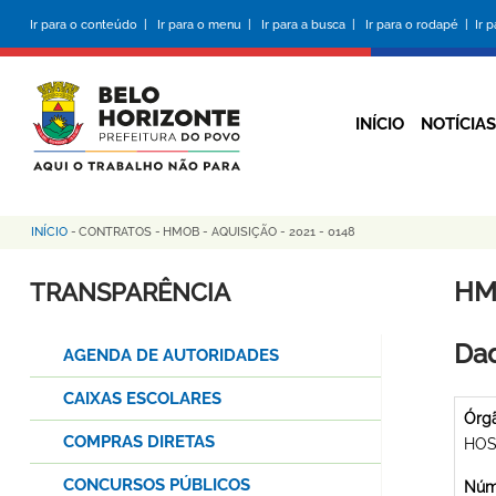
Pular
Ir para o conteúdo |
Ir para o menu |
Ir para a busca |
Ir para o rodapé |
Ir 
para
o
conteúdo
principal
INÍCIO
NOTÍCIAS
INÍCIO
-
CONTRATOS
-
HMOB - AQUISIÇÃO - 2021 - 0148
Trilha
de
HMO
TRANSPARÊNCIA
navegação
Dad
AGENDA DE AUTORIDADES
CAIXAS ESCOLARES
Órg
COMPRAS DIRETAS
HOS
CONCURSOS PÚBLICOS
Núme