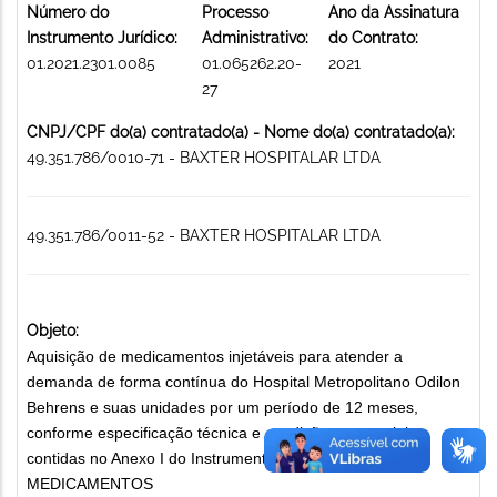
Número do
Processo
Ano da Assinatura
Instrumento Jurídico:
Administrativo:
do Contrato:
01.2021.2301.0085
01.065262.20-
2021
27
CNPJ/CPF do(a) contratado(a) - Nome do(a) contratado(a):
49.351.786/0010-71 - BAXTER HOSPITALAR LTDA
49.351.786/0011-52 - BAXTER HOSPITALAR LTDA
Objeto:
Aquisição de medicamentos injetáveis para atender a
demanda de forma contínua do Hospital Metropolitano Odilon
Behrens e suas unidades por um período de 12 meses,
conforme especificação técnica e condições comerciais
contidas no Anexo I do Instrumento Convocatório.
MEDICAMENTOS