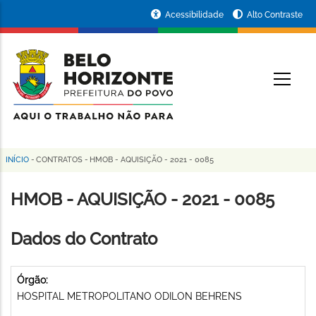
Pular
Portal
Acessibilidade
Alto Contraste
para
da
o
conteúdo
Prefeitura
O
principal
de
Belo
Horizonte
INÍCIO
-
CONTRATOS
-
HMOB - AQUISIÇÃO - 2021 - 0085
Trilha
de
HMOB - AQUISIÇÃO - 2021 - 0085
navegação
Dados do Contrato
Órgão:
HOSPITAL METROPOLITANO ODILON BEHRENS