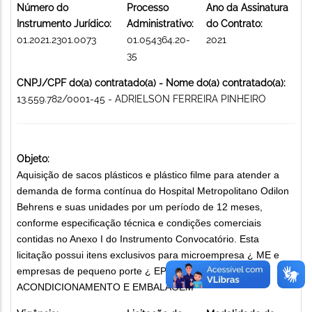
Número do
Processo
Ano da Assinatura
Instrumento Jurídico:
Administrativo:
do Contrato:
01.2021.2301.0073
01.054364.20-
2021
35
CNPJ/CPF do(a) contratado(a) - Nome do(a) contratado(a):
13.559.782/0001-45 - ADRIELSON FERREIRA PINHEIRO
Objeto:
Aquisição de sacos plásticos e plástico filme para atender a
demanda de forma contínua do Hospital Metropolitano Odilon
Behrens e suas unidades por um período de 12 meses,
conforme especificação técnica e condições comerciais
contidas no Anexo I do Instrumento Convocatório. Esta
licitação possui itens exclusivos para microempresa ¿ ME e
empresas de pequeno porte ¿ EPP. MATERIAIS DE
ACONDICIONAMENTO E EMBALAGEM