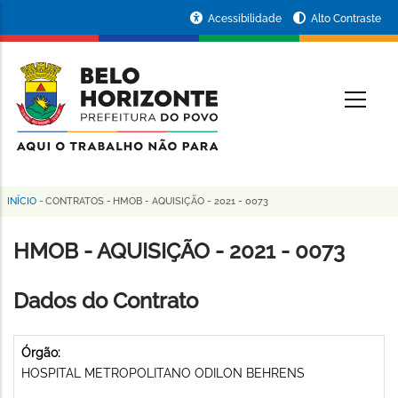
Pular
Portal
Acessibilidade
Alto Contraste
para
da
o
conteúdo
Prefeitura
O
principal
de
Belo
Horizonte
INÍCIO
-
CONTRATOS
-
HMOB - AQUISIÇÃO - 2021 - 0073
Trilha
de
HMOB - AQUISIÇÃO - 2021 - 0073
navegação
Dados do Contrato
Órgão:
HOSPITAL METROPOLITANO ODILON BEHRENS