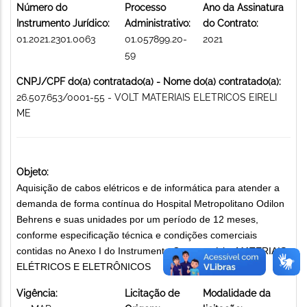
Número do
Processo
Ano da Assinatura
Instrumento Jurídico:
Administrativo:
do Contrato:
01.2021.2301.0063
01.057899.20-
2021
59
CNPJ/CPF do(a) contratado(a) - Nome do(a) contratado(a):
26.507.653/0001-55 - VOLT MATERIAIS ELETRICOS EIRELI
ME
Objeto:
Aquisição de cabos elétricos e de informática para atender a
demanda de forma contínua do Hospital Metropolitano Odilon
Behrens e suas unidades por um período de 12 meses,
conforme especificação técnica e condições comerciais
contidas no Anexo I do Instrumento Convocatório. MATERIAIS
ELÉTRICOS E ELETRÔNICOS
Vigência:
Licitação de
Modalidade da