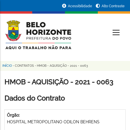
Pular
Portal
Acessibilidade
Alto Contraste
para
da
o
conteúdo
Prefeitura
O
principal
de
Belo
Horizonte
INÍCIO
-
CONTRATOS
-
HMOB - AQUISIÇÃO - 2021 - 0063
Trilha
de
HMOB - AQUISIÇÃO - 2021 - 0063
navegação
Dados do Contrato
Órgão:
HOSPITAL METROPOLITANO ODILON BEHRENS