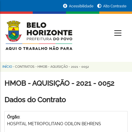
Pular
Portal
Acessibilidade
Alto Contraste
para
da
o
conteúdo
Prefeitura
O
principal
de
Belo
Horizonte
INÍCIO
-
CONTRATOS
-
HMOB - AQUISIÇÃO - 2021 - 0052
Trilha
de
HMOB - AQUISIÇÃO - 2021 - 0052
navegação
Dados do Contrato
Órgão:
HOSPITAL METROPOLITANO ODILON BEHRENS