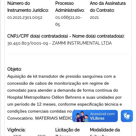
Número do
Processo
Ano da Assinatura
Instrumento Jurídico:
Administrativo:
do Contrato:
01.2021.2301.0052
01.066511.20-
2021
65
CNPJ/CPF do(a) contratado(a) - Nome do(a) contratado(a):
30.450.803/0001-09 - ZAMMI INSTRUMENTAL LTDA
Objeto:
Aquisição de kit transdutor de pressão sanguínea com a
concessão de cabos de monitorização em regime de
comodato para atender a demanda de forma contínua do
Hospital Metropolitano Odilon Behrens e suas unidades por
um período de 12 meses, conforme especificação técnica e
condições comerciais contidas no Anexo I do Instrumento
Convocatório. MATERIAIS MÉDICO-HOSPITALARES
Vigência:
Licitação de
Modalidade da