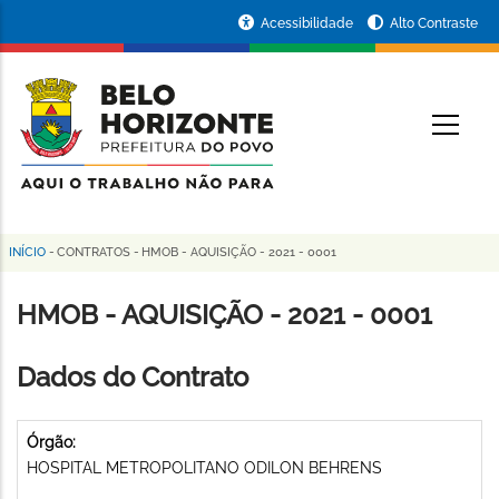
Pular
Portal
Acessibilidade
Alto Contraste
para
da
o
conteúdo
Prefeitura
O
principal
de
Belo
Horizonte
INÍCIO
-
CONTRATOS
-
HMOB - AQUISIÇÃO - 2021 - 0001
Trilha
de
HMOB - AQUISIÇÃO - 2021 - 0001
navegação
Dados do Contrato
Órgão:
HOSPITAL METROPOLITANO ODILON BEHRENS