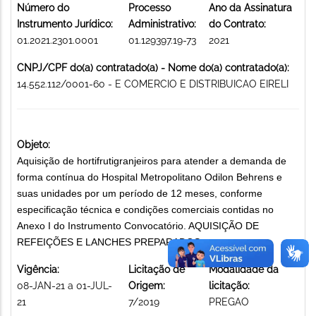
Número do
Processo
Ano da Assinatura
Instrumento Jurídico:
Administrativo:
do Contrato:
01.2021.2301.0001
01.129397.19-73
2021
CNPJ/CPF do(a) contratado(a) - Nome do(a) contratado(a):
14.552.112/0001-60 - E COMERCIO E DISTRIBUICAO EIRELI
Objeto:
Aquisição de hortifrutigranjeiros para atender a demanda de
forma contínua do Hospital Metropolitano Odilon Behrens e
suas unidades por um período de 12 meses, conforme
especificação técnica e condições comerciais contidas no
Anexo I do Instrumento Convocatório. AQUISIÇÃO DE
REFEIÇÕES E LANCHES PREPARADOS
Vigência:
Licitação de
Modalidade da
08-JAN-21 a 01-JUL-
Origem:
licitação:
21
7/2019
PREGAO