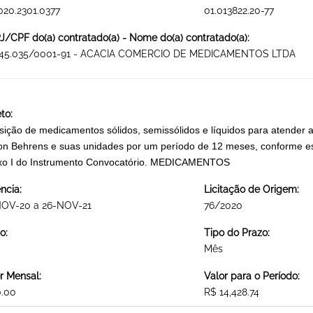
020.2301.0377
01.013822.20-77
/CPF do(a) contratado(a) - Nome do(a) contratado(a):
945.035/0001-91 - ACACIA COMERCIO DE MEDICAMENTOS LTDA
to:
sição de medicamentos sólidos, semissólidos e líquidos para atender 
on Behrens e suas unidades por um período de 12 meses, conforme esp
xo I do Instrumento Convocatório. MEDICAMENTOS
ncia:
Licitação de Origem:
NOV-20 a 26-NOV-21
76/2020
o:
Tipo do Prazo:
Mês
r Mensal:
Valor para o Período:
0.00
R$ 14,428.74