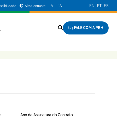
−
+
A
A
EN
PT
ES
ssibilidade
Alto Contraste
FALE COM A PBH
A
:
Ano da Assinatura do Contrato: