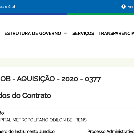
Portal
para o Chat
Ace
da
Prefeitura
ESTRUTURA DE GOVERNO
SERVIÇOS
TRANSPARÊNCI
Navegação
de
Principal
Belo
Horizonte
B - AQUISIÇÃO - 2020 - 0377
os do Contrato
ão:
PITAL METROPOLITANO ODILON BEHRENS
ro do Instrumento Jurídico:
Processo Administrativo