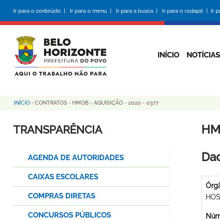
Pular
Ir para o conteúdo |
Ir para o menu |
Ir para a busca |
Ir para o rodapé |
Ir 
para
o
conteúdo
principal
INÍCIO
NOTÍCIAS
INÍCIO
-
CONTRATOS
-
HMOB - AQUISIÇÃO - 2020 - 0377
Trilha
de
HMO
TRANSPARÊNCIA
navegação
Dad
AGENDA DE AUTORIDADES
CAIXAS ESCOLARES
Órg
COMPRAS DIRETAS
HOS
CONCURSOS PÚBLICOS
Núme