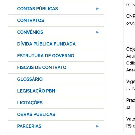
01.2
CONTAS PÚBLICAS
CNPJ
CONTRATOS
03.
CONVÊNIOS
DÍVIDA PÚBLICA FUNDADA
Obje
ESTRUTURA DE GOVERNO
Aqui
Odil
FISCAIS DE CONTRATO
Ane
GLOSSÁRIO
Vigê
27-
LEGISLAÇÃO PBH
Praz
LICITAÇÕES
12
OBRAS PÚBLICAS
Valo
PARCERIAS
R$ 