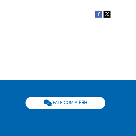
be
FALE COM A
PBH