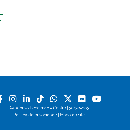
IMPRIMIR
ESTA
PÁGINA
Facebook
Instagram
Linkedin
Tiktok
Whatsapp
X
Flickr
Youtu
Av. Afonso Pena, 1212 - Centro | 30130-003
Política de privacidade
|
Mapa do site