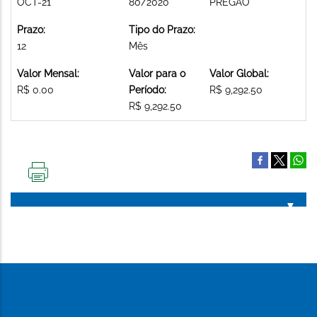
OCT-21
80/2020
PREGAO
Prazo:
Tipo do Prazo:
12
Mês
Valor Mensal:
Valor para o
Valor Global:
R$ 0.00
Período:
R$ 9,292.50
R$ 9,292.50
IMPRIMIR
ESTA
PÁGINA