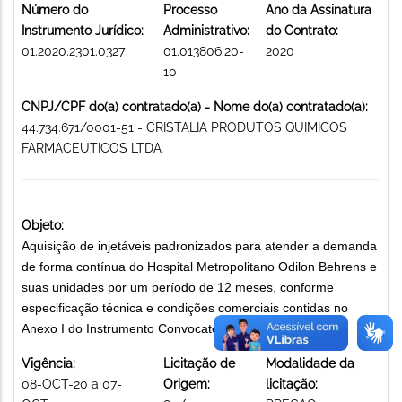
Número do
Processo
Ano da Assinatura
Instrumento Jurídico:
Administrativo:
do Contrato:
01.2020.2301.0327
01.013806.20-
2020
10
CNPJ/CPF do(a) contratado(a) - Nome do(a) contratado(a):
44.734.671/0001-51 - CRISTALIA PRODUTOS QUIMICOS
FARMACEUTICOS LTDA
Objeto:
Aquisição de injetáveis padronizados para atender a demanda
de forma contínua do Hospital Metropolitano Odilon Behrens e
suas unidades por um período de 12 meses, conforme
especificação técnica e condições comerciais contidas no
Anexo I do Instrumento Convocatório. MEDICAMENTOS
Vigência:
Licitação de
Modalidade da
08-OCT-20 a 07-
Origem:
licitação: