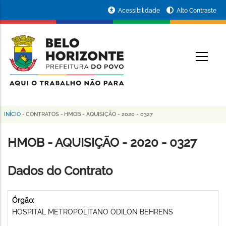
Pular
Portal
Acessibilidade
Alto Contraste
para
da
o
conteúdo
Prefeitura
O
principal
de
Belo
Horizonte
INÍCIO
-
CONTRATOS
-
HMOB - AQUISIÇÃO - 2020 - 0327
Trilha
de
HMOB - AQUISIÇÃO - 2020 - 0327
navegação
Dados do Contrato
Órgão:
HOSPITAL METROPOLITANO ODILON BEHRENS