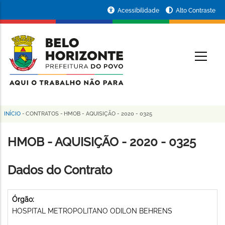
Pular
Portal
Acessibilidade
Alto Contraste
para
da
o
conteúdo
Prefeitura
O
principal
de
Belo
Horizonte
INÍCIO
-
CONTRATOS
-
HMOB - AQUISIÇÃO - 2020 - 0325
Trilha
de
HMOB - AQUISIÇÃO - 2020 - 0325
navegação
Dados do Contrato
Órgão:
HOSPITAL METROPOLITANO ODILON BEHRENS