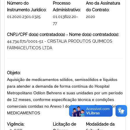
Número do
Processo
Ano da Assinatura
Instrumento Jurídico:
Administrativo:
do Contrato:
01.2020.2301.0325
01.013822.20-
2020
77
CNPJ/CPF do(a) contratado(a) - Nome do(a) contratado(a):
44.734.671/0001-51 - CRISTALIA PRODUTOS QUIMICOS
FARMACEUTICOS LTDA
Objeto:
Aquisição de medicamentos sólidos, semissólidos e líquidos
para atender a demanda de forma contínua do Hospital
Metropolitano Odilon Behrens e suas unidades por um período
de 12 meses, conforme especificação técnica e condições
comerciais contidas no Anexo I do Instrumento Convocatório.
MEDICAMENTOS
Vigência:
Licitação de
Modalidade da