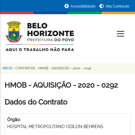
Pular
Portal
Acessibilidade
Alto Contraste
para
da
o
conteúdo
Prefeitura
O
principal
de
Belo
Horizonte
INÍCIO
-
CONTRATOS
-
HMOB - AQUISIÇÃO - 2020 - 0292
Trilha
de
HMOB - AQUISIÇÃO - 2020 - 0292
navegação
Dados do Contrato
Órgão:
HOSPITAL METROPOLITANO ODILON BEHRENS