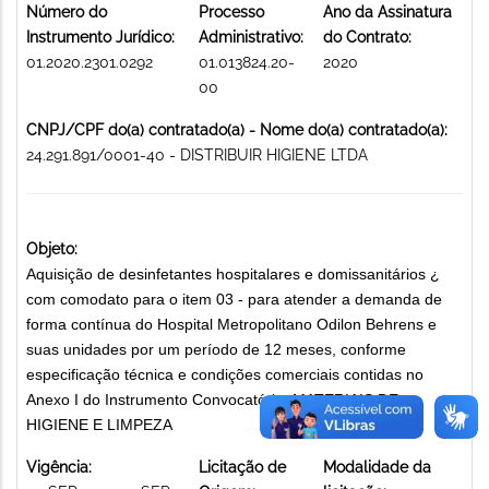
Número do
Processo
Ano da Assinatura
Instrumento Jurídico:
Administrativo:
do Contrato:
01.2020.2301.0292
01.013824.20-
2020
00
CNPJ/CPF do(a) contratado(a) - Nome do(a) contratado(a):
24.291.891/0001-40 - DISTRIBUIR HIGIENE LTDA
Objeto:
Aquisição de desinfetantes hospitalares e domissanitários ¿
com comodato para o item 03 - para atender a demanda de
forma contínua do Hospital Metropolitano Odilon Behrens e
suas unidades por um período de 12 meses, conforme
especificação técnica e condições comerciais contidas no
Anexo I do Instrumento Convocatório. MATERIAIS DE
HIGIENE E LIMPEZA
Vigência:
Licitação de
Modalidade da