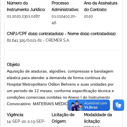
Número do
Processo
Ano da Assinatura
Instrumento Jurídico:
Administrativo:
do Contrato:
01.2020.2301.0287
01.012402.20-
2020
46
CNPJ/CPF do(a) contratado(a) - Nome do(a) contratado(a):
82.641.325/0021-61 - CREMER S.A.
Objeto:
Aquisição de ataduras, algodões, compressas e bandagem
elástica para atender a demanda de forma contínua do
Hospital Metropolitano Odilon Behrens e suas unidades por
um período de 12 meses, conforme especificação técnica e
condições comerciais contidas no Anexo I do Instrumento
Convocatório. MATERIAIS MÉDICO-HOSPITALARES
Vigência:
Licitação de
Modalidade da
14-SEP-20 a 13-SEP-
Origem:
licitação: