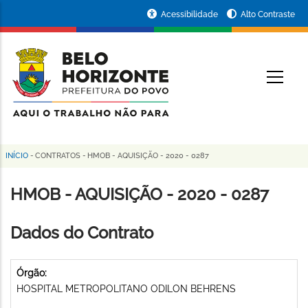
Pular
Portal
Acessibilidade
Alto Contraste
para
da
o
conteúdo
Prefeitura
O
principal
de
Belo
Horizonte
INÍCIO
-
CONTRATOS
-
HMOB - AQUISIÇÃO - 2020 - 0287
Trilha
de
HMOB - AQUISIÇÃO - 2020 - 0287
navegação
Dados do Contrato
Órgão:
HOSPITAL METROPOLITANO ODILON BEHRENS