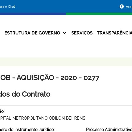
Portal
para o Chat
Ace
da
Prefeitura
ESTRUTURA DE GOVERNO
SERVIÇOS
TRANSPARÊNCI
Navegação
de
Principal
Belo
Horizonte
B - AQUISIÇÃO - 2020 - 0277
os do Contrato
ão:
PITAL METROPOLITANO ODILON BEHRENS
ro do Instrumento Jurídico:
Processo Administrativo