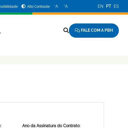
−
+
A
A
EN
PT
ES
ssibilidade
Alto Contraste
FALE COM A PBH
A
:
Ano da Assinatura do Contrato: