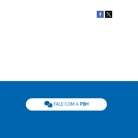
be
FALE COM A
PBH