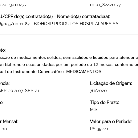
020.2301.0277
01.013822.20-77
/CPF do(a) contratado(a) - Nome do(a) contratado(a):
269.125/0001-87 - BIOHOSP PRODUTOS HOSPITALARES SA
to:
sição de medicamentos sólidos, semissólidos e líquidos para atender 
on Behrens e suas unidades por um período de 12 meses, conforme esp
xo I do Instrumento Convocatório. MEDICAMENTOS
ncia:
Licitação de Origem:
SEP-20 a 07-SEP-21
76/2020
o:
Tipo do Prazo:
Mês
r Mensal:
Valor para o Período:
0.00
R$ 352.40