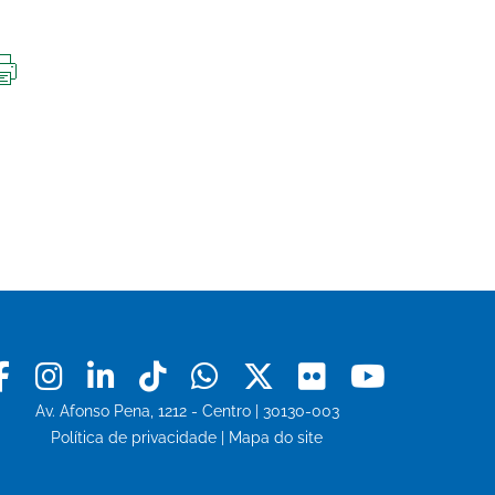
IMPRIMIR
ESTA
PÁGINA
Facebook
Instagram
Linkedin
Tiktok
Whatsapp
X
Flickr
Youtu
Av. Afonso Pena, 1212 - Centro | 30130-003
Política de privacidade
|
Mapa do site