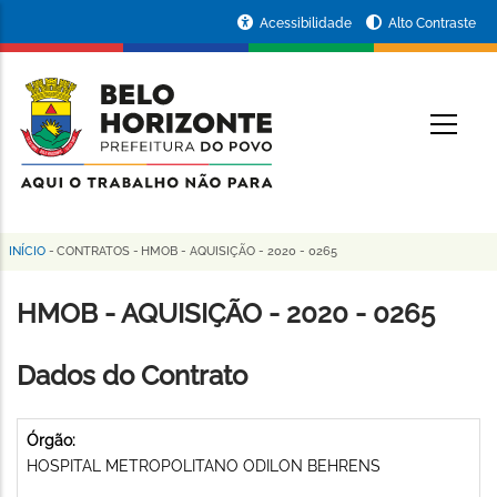
Pular
Portal
Acessibilidade
Alto Contraste
para
da
o
conteúdo
Prefeitura
O
principal
de
Belo
Horizonte
INÍCIO
-
CONTRATOS
-
HMOB - AQUISIÇÃO - 2020 - 0265
Trilha
de
HMOB - AQUISIÇÃO - 2020 - 0265
navegação
Dados do Contrato
Órgão:
HOSPITAL METROPOLITANO ODILON BEHRENS