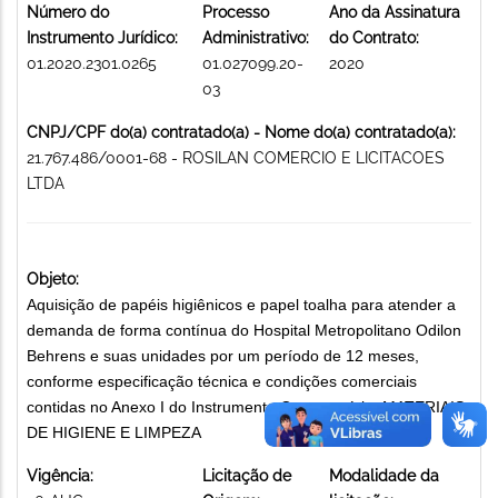
Número do
Processo
Ano da Assinatura
Instrumento Jurídico:
Administrativo:
do Contrato:
01.2020.2301.0265
01.027099.20-
2020
03
CNPJ/CPF do(a) contratado(a) - Nome do(a) contratado(a):
21.767.486/0001-68 - ROSILAN COMERCIO E LICITACOES
LTDA
Objeto:
Aquisição de papéis higiênicos e papel toalha para atender a
demanda de forma contínua do Hospital Metropolitano Odilon
Behrens e suas unidades por um período de 12 meses,
conforme especificação técnica e condições comerciais
contidas no Anexo I do Instrumento Convocatório. MATERIAIS
DE HIGIENE E LIMPEZA
Vigência:
Licitação de
Modalidade da