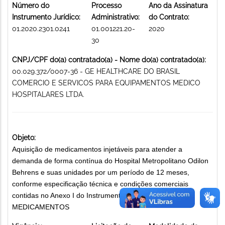
Número do
Processo
Ano da Assinatura
Instrumento Jurídico:
Administrativo:
do Contrato:
01.2020.2301.0241
01.001221.20-
2020
30
CNPJ/CPF do(a) contratado(a) - Nome do(a) contratado(a):
00.029.372/0007-36 - GE HEALTHCARE DO BRASIL
COMERCIO E SERVICOS PARA EQUIPAMENTOS MEDICO
HOSPITALARES LTDA.
Objeto:
Aquisição de medicamentos injetáveis para atender a
demanda de forma contínua do Hospital Metropolitano Odilon
Behrens e suas unidades por um período de 12 meses,
conforme especificação técnica e condições comerciais
contidas no Anexo I do Instrumento Convocatório.
MEDICAMENTOS