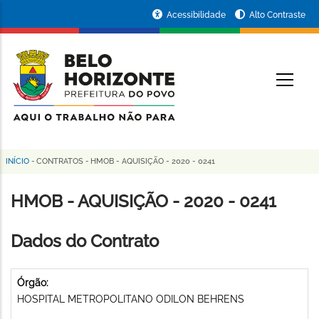
Pular
Portal
Acessibilidade
Alto Contraste
para
da
o
conteúdo
Prefeitura
O
principal
de
Belo
Horizonte
INÍCIO
-
CONTRATOS
-
HMOB - AQUISIÇÃO - 2020 - 0241
Trilha
de
HMOB - AQUISIÇÃO - 2020 - 0241
navegação
Dados do Contrato
Órgão:
HOSPITAL METROPOLITANO ODILON BEHRENS