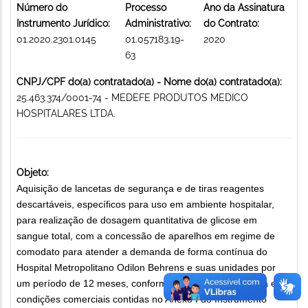
Número do
Processo
Ano da Assinatura
Instrumento Jurídico:
Administrativo:
do Contrato:
01.2020.2301.0145
01.057183.19-
2020
63
CNPJ/CPF do(a) contratado(a) - Nome do(a) contratado(a):
25.463.374/0001-74 - MEDEFE PRODUTOS MEDICO
HOSPITALARES LTDA.
Objeto:
Aquisição de lancetas de segurança e de tiras reagentes
descartáveis, específicos para uso em ambiente hospitalar,
para realização de dosagem quantitativa de glicose em
sangue total, com a concessão de aparelhos em regime de
comodato para atender a demanda de forma contínua do
Hospital Metropolitano Odilon Behrens e suas unidades por
um período de 12 meses, conforme especificação técnica e
condições comerciais contidas no Anexo I do Instrumento