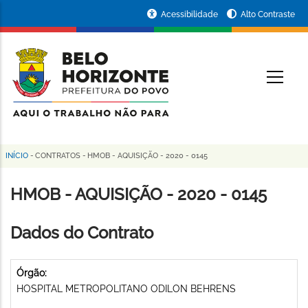
Pular
Portal
Acessibilidade
Alto Contraste
para
da
o
conteúdo
Prefeitura
O
principal
de
Belo
Horizonte
INÍCIO
-
CONTRATOS
-
HMOB - AQUISIÇÃO - 2020 - 0145
Trilha
de
HMOB - AQUISIÇÃO - 2020 - 0145
navegação
Dados do Contrato
Órgão:
HOSPITAL METROPOLITANO ODILON BEHRENS