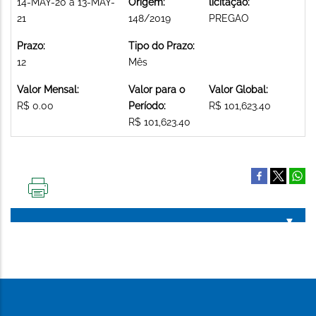
14-MAY-20 a 13-MAY-
Origem:
licitação:
21
148/2019
PREGAO
Prazo:
Tipo do Prazo:
12
Mês
Valor Mensal:
Valor para o
Valor Global:
R$ 0.00
Período:
R$ 101,623.40
R$ 101,623.40
IMPRIMIR
ESTA
PÁGINA