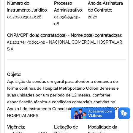
Número do
Processo
Ano da Assinatura
Instrumento Jurídico:
Administrativo:
do Contrato:
01.2020.2301.0128
01.038355.19-
2020
08
CNPJ/CPF do(a) contratado(a) - Nome do(a) contratado(a):
52.202.744/0001-92 - NACIONAL COMERCIAL HOSPITALAR
S.A.
Objeto:
Aquisição de sondas em geral para atender a demanda de
forma contínua do Hospital Metropolitano Odilon Behrens e
suas unidades por um período de 12 meses, conforme
especificação técnica e condições comerciais contidas no
Anexo I do Instrumento Convocatório. MATERIAIS MÉDICO-
HOSPITALARES
Vigência:
Licitação de
Modalidade da