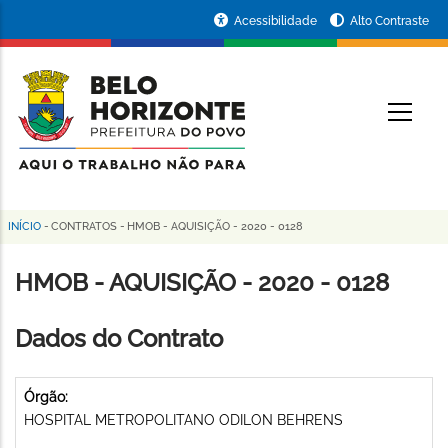
Pular
Portal
Acessibilidade
Alto Contraste
para
da
o
conteúdo
Prefeitura
O
principal
de
Belo
Horizonte
INÍCIO
-
CONTRATOS
-
HMOB - AQUISIÇÃO - 2020 - 0128
Trilha
de
HMOB - AQUISIÇÃO - 2020 - 0128
navegação
Dados do Contrato
Órgão:
HOSPITAL METROPOLITANO ODILON BEHRENS