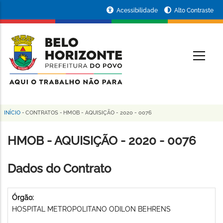
Pular
Portal
Acessibilidade
Alto Contraste
para
da
o
conteúdo
Prefeitura
O
principal
de
Belo
Horizonte
INÍCIO
-
CONTRATOS
-
HMOB - AQUISIÇÃO - 2020 - 0076
Trilha
de
HMOB - AQUISIÇÃO - 2020 - 0076
navegação
Dados do Contrato
Órgão:
HOSPITAL METROPOLITANO ODILON BEHRENS