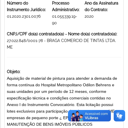
Número do
Processo
Ano da Assinatura
Instrumento Jurídico:
Administrativo:
do Contrato:
01.2020.2301.0076
01.055339.19-
2020
90
CNPJ/CPF do(a) contratado(a) - Nome do(a) contratado(a):
27.022.848/0001-78 - BRAGA COMERCIO DE TINTAS LTDA.
ME
Objeto:
Aquisição de material de pintura para atender a demanda de
forma contínua do Hospital Metropolitano Odilon Behrens e
suas unidades por um período de 12 meses, conforme
especificação técnica e condições comerciais contidas no
Anexo I do Instrumento Convocatório. Esta licitação possui
lotes exclusivos para participação de micro empresas ¿ ME e
empresas de pequeno porte ¿ EPP. MATERIAIS PARA
MANUTENÇÃO DE BENS IMÓVEIS PÚBLICOS