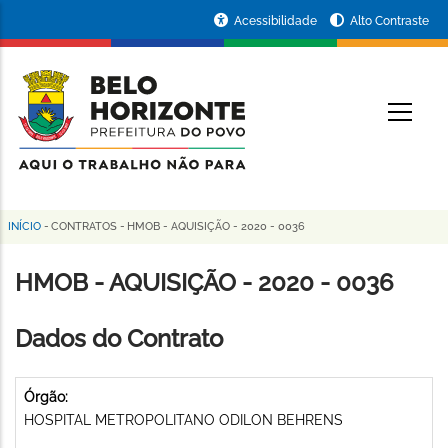
Pular
Portal
Acessibilidade
Alto Contraste
para
da
o
conteúdo
Prefeitura
O
principal
de
Belo
Horizonte
INÍCIO
-
CONTRATOS
-
HMOB - AQUISIÇÃO - 2020 - 0036
Trilha
de
HMOB - AQUISIÇÃO - 2020 - 0036
navegação
Dados do Contrato
Órgão:
HOSPITAL METROPOLITANO ODILON BEHRENS