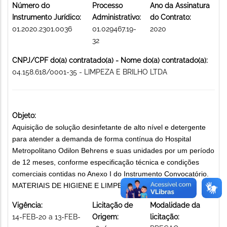
Número do
Processo
Ano da Assinatura
Instrumento Jurídico:
Administrativo:
do Contrato:
01.2020.2301.0036
01.029467.19-
2020
32
CNPJ/CPF do(a) contratado(a) - Nome do(a) contratado(a):
04.158.618/0001-35 - LIMPEZA E BRILHO LTDA
Objeto:
Aquisição de solução desinfetante de alto nível e detergente
para atender a demanda de forma contínua do Hospital
Metropolitano Odilon Behrens e suas unidades por um período
de 12 meses, conforme especificação técnica e condições
comerciais contidas no Anexo I do Instrumento Convocatório.
MATERIAIS DE HIGIENE E LIMPEZA
Vigência:
Licitação de
Modalidade da
14-FEB-20 a 13-FEB-
Origem:
licitação: