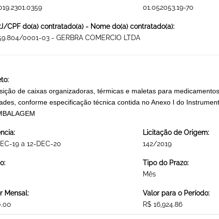
019.2301.0359
01.052053.19-70
/CPF do(a) contratado(a) - Nome do(a) contratado(a):
559.804/0001-03 - GERBRA COMERCIO LTDA
to:
sição de caixas organizadoras, térmicas e maletas para medicamentos
ades, conforme especificação técnica contida no Anexo I do Inst
MBALAGEM
ncia:
Licitação de Origem:
DEC-19 a 12-DEC-20
142/2019
o:
Tipo do Prazo:
Mês
r Mensal:
Valor para o Período:
0.00
R$ 16,924.86