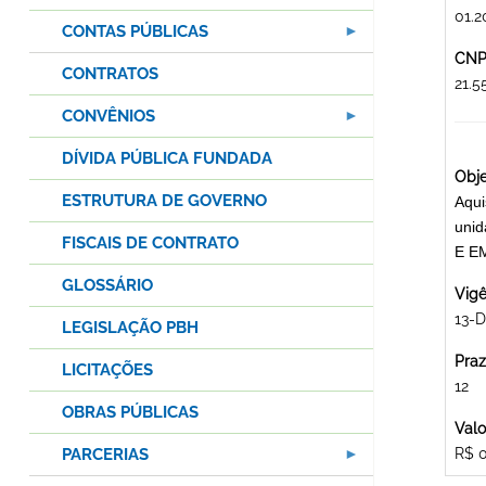
01.2
CONTAS PÚBLICAS
CNPJ
CONTRATOS
21.
CONVÊNIOS
DÍVIDA PÚBLICA FUNDADA
Obje
ESTRUTURA DE GOVERNO
Aqui
unid
FISCAIS DE CONTRATO
E E
GLOSSÁRIO
Vigê
13-
LEGISLAÇÃO PBH
Praz
LICITAÇÕES
12
OBRAS PÚBLICAS
Valo
PARCERIAS
R$ 