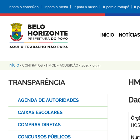
Pular
Ir para o conteúdo |
Ir para o menu |
Ir para a busca |
Ir para o rodapé |
Ir 
para
o
conteúdo
principal
INÍCIO
NOTÍCIAS
INÍCIO
-
CONTRATOS
-
HMOB - AQUISIÇÃO - 2019 - 0359
Trilha
de
HMO
TRANSPARÊNCIA
navegação
Dad
AGENDA DE AUTORIDADES
CAIXAS ESCOLARES
Órg
COMPRAS DIRETAS
HOS
CONCURSOS PÚBLICOS
Núme