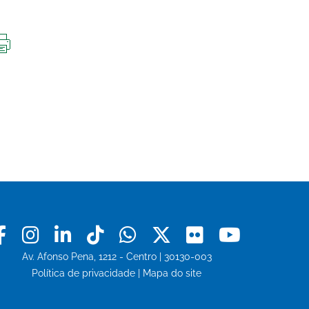
IMPRIMIR
ESTA
PÁGINA
Facebook
Instagram
Linkedin
Tiktok
Whatsapp
X
Flickr
Youtu
Av. Afonso Pena, 1212 - Centro | 30130-003
Política de privacidade
|
Mapa do site