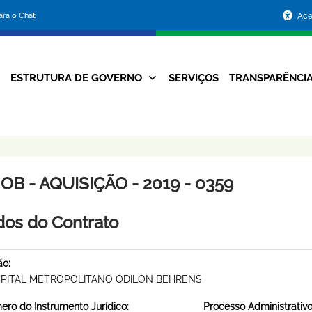
Portal
para o Chat
Ace
da
Prefeitura
ESTRUTURA DE GOVERNO
SERVIÇOS
TRANSPARÊNCI
Navegação
de
Principal
Belo
Horizonte
B - AQUISIÇÃO - 2019 - 0359
os do Contrato
ão:
PITAL METROPOLITANO ODILON BEHRENS
ro do Instrumento Jurídico:
Processo Administrativo