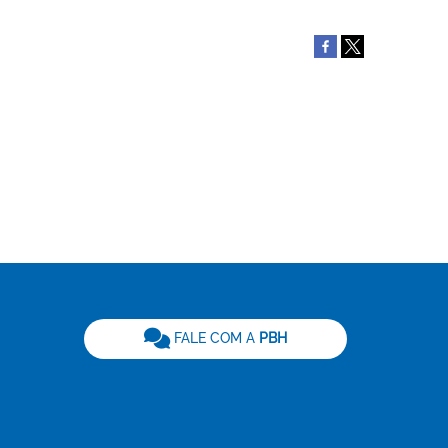
be
FALE COM A
PBH