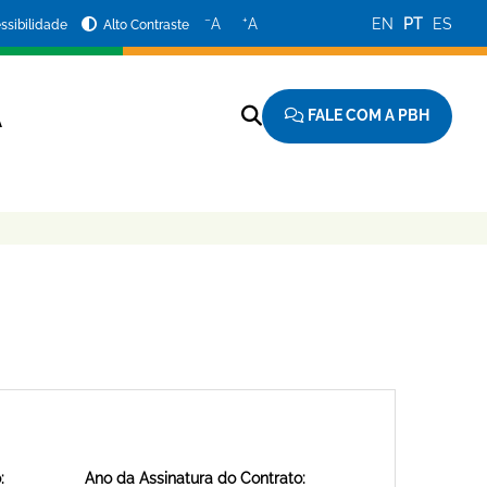
−
+
A
A
EN
PT
ES
ssibilidade
Alto Contraste
FALE COM A PBH
A
:
Ano da Assinatura do Contrato: