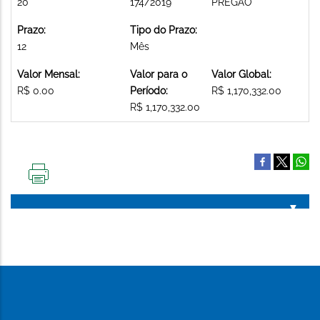
20
174/2019
PREGAO
Prazo:
Tipo do Prazo:
12
Mês
Valor Mensal:
Valor para o
Valor Global:
R$ 0.00
Período:
R$ 1,170,332.00
R$ 1,170,332.00
IMPRIMIR
ESTA
PÁGINA