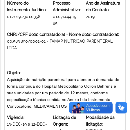
Número do
Processo
Ano da Assinatura
Instrumento Jurídico:
Administrativo:
do Contrato:
01.2019.2301.0358
01.071444.19-
2019
85
CNPJ/CPF do(a) contratado(a) - Nome do(a) contratado(a):
00.583.890/0001-01 - FAMAP NUTRICAO PARENTERAL
LTDA
Objeto:
Aquisição de nutrição parenteral para atender a demanda de
forma contínua do Hospital Metropolitano Odilon Behrens e
suas unidades por um período de 12 meses, conforme
especificação técnica contida no Anexo I do Instrumento
Convocatório. MEDICAMENTOS
Vigência:
Licitação de
Modalidade da
13-DEC-19 a 12-DEC-
Origem:
licitação: