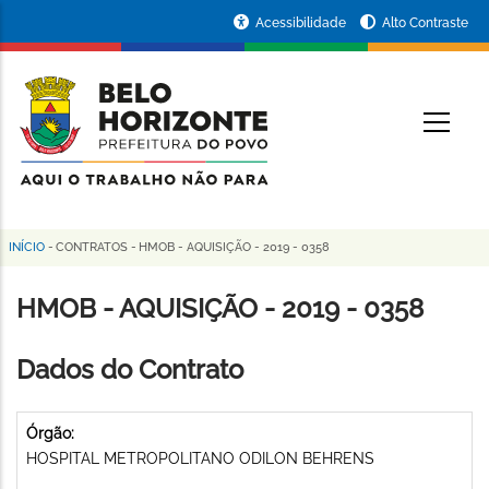
Pular
Portal
Acessibilidade
Alto Contraste
para
da
o
conteúdo
Prefeitura
O
principal
de
Belo
Horizonte
INÍCIO
-
CONTRATOS
-
HMOB - AQUISIÇÃO - 2019 - 0358
Trilha
de
HMOB - AQUISIÇÃO - 2019 - 0358
navegação
Dados do Contrato
Órgão:
HOSPITAL METROPOLITANO ODILON BEHRENS