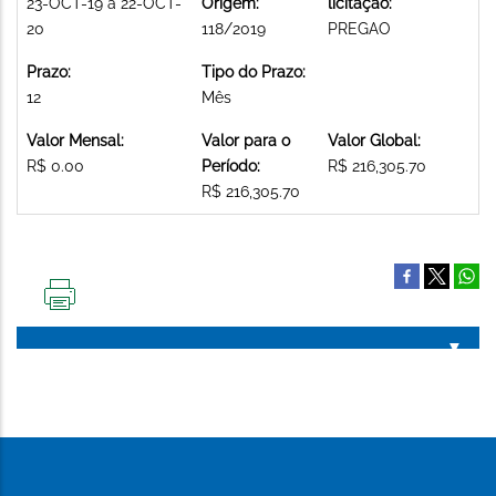
23-OCT-19 a 22-OCT-
Origem:
licitação:
20
118/2019
PREGAO
Prazo:
Tipo do Prazo:
12
Mês
Valor Mensal:
Valor para o
Valor Global:
R$ 0.00
Período:
R$ 216,305.70
R$ 216,305.70
IMPRIMIR
ESTA
PÁGINA