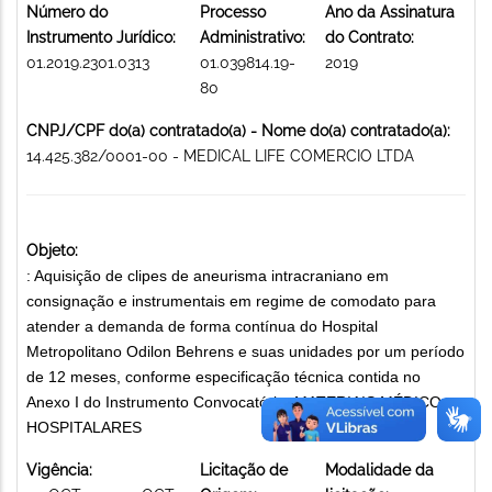
Número do
Processo
Ano da Assinatura
Instrumento Jurídico:
Administrativo:
do Contrato:
01.2019.2301.0313
01.039814.19-
2019
80
CNPJ/CPF do(a) contratado(a) - Nome do(a) contratado(a):
14.425.382/0001-00 - MEDICAL LIFE COMERCIO LTDA
Objeto:
: Aquisição de clipes de aneurisma intracraniano em
consignação e instrumentais em regime de comodato para
atender a demanda de forma contínua do Hospital
Metropolitano Odilon Behrens e suas unidades por um período
de 12 meses, conforme especificação técnica contida no
Anexo I do Instrumento Convocatório. MATERIAIS MÉDICO-
HOSPITALARES
Vigência:
Licitação de
Modalidade da