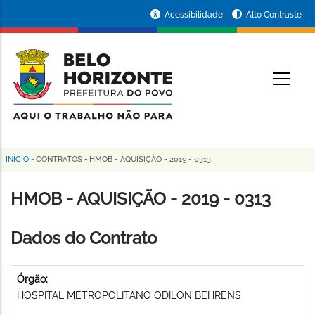
Pular
Portal
Acessibilidade
Alto Contraste
para
da
o
conteúdo
Prefeitura
O
principal
de
Belo
Horizonte
INÍCIO
-
CONTRATOS
-
HMOB - AQUISIÇÃO - 2019 - 0313
Trilha
de
HMOB - AQUISIÇÃO - 2019 - 0313
navegação
Dados do Contrato
Órgão:
HOSPITAL METROPOLITANO ODILON BEHRENS