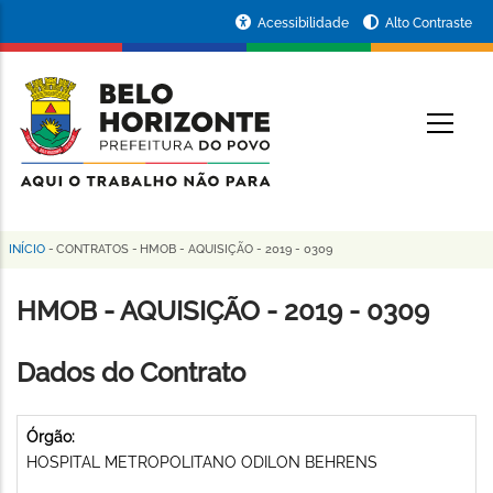
Pular
Portal
Acessibilidade
Alto Contraste
para
da
o
conteúdo
Prefeitura
O
principal
de
Belo
Horizonte
INÍCIO
-
CONTRATOS
-
HMOB - AQUISIÇÃO - 2019 - 0309
Trilha
de
HMOB - AQUISIÇÃO - 2019 - 0309
navegação
Dados do Contrato
Órgão:
HOSPITAL METROPOLITANO ODILON BEHRENS