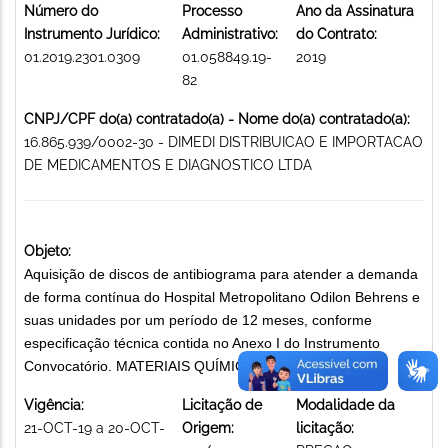
Número do
Processo
Ano da Assinatura
Instrumento Jurídico:
Administrativo:
do Contrato:
01.2019.2301.0309
01.058849.19-
2019
82
CNPJ/CPF do(a) contratado(a) - Nome do(a) contratado(a):
16.865.939/0002-30 - DIMEDI DISTRIBUICAO E IMPORTACAO
DE MEDICAMENTOS E DIAGNOSTICO LTDA
Objeto:
Aquisição de discos de antibiograma para atender a demanda
de forma contínua do Hospital Metropolitano Odilon Behrens e
suas unidades por um período de 12 meses, conforme
especificação técnica contida no Anexo I do Instrumento
Convocatório. MATERIAIS QUÍMICOS
Vigência:
Licitação de
Modalidade da
21-OCT-19 a 20-OCT-
Origem:
licitação: