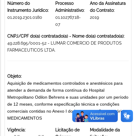
Número do
Processo
Ano da Assinatura
Instrumento Jurídico:
Administrativo:
do Contrato:
01.2019.2301.0180
01.102767.18-
2019
07
CNPJ/CPF do(a) contratado(a) - Nome do(a) contratado(a):
49.228.695/0001-52 - LUMAR COMERCIO DE PRODUTOS
FARMACEUTICOS LTDA.
Objeto:
Aquisição de medicamentos controlados e anestésicos para
atender a demanda de forma contínua do Hospital
Metropolitano Odilon Behrens e suas unidades por um período
de 12 meses, conforme especificação técnica e condições
comerciais contidas no Anexo I do Instrumento Convocatório.
MEDICAMENTOS
Vigência:
Licitação de
Modalidade da