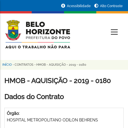
Pular
Portal
Acessibilidade
Alto Contraste
para
da
o
conteúdo
Prefeitura
O
principal
de
Belo
Horizonte
INÍCIO
-
CONTRATOS
-
HMOB - AQUISIÇÃO - 2019 - 0180
Trilha
de
HMOB - AQUISIÇÃO - 2019 - 0180
navegação
Dados do Contrato
Órgão:
HOSPITAL METROPOLITANO ODILON BEHRENS