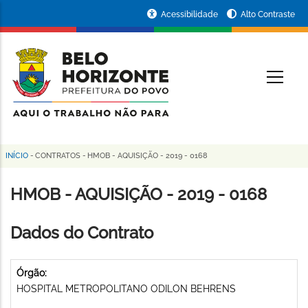
Pular
Portal
Acessibilidade
Alto Contraste
para
da
o
conteúdo
Prefeitura
O
principal
de
Belo
Horizonte
INÍCIO
-
CONTRATOS
-
HMOB - AQUISIÇÃO - 2019 - 0168
Trilha
de
HMOB - AQUISIÇÃO - 2019 - 0168
navegação
Dados do Contrato
Órgão:
HOSPITAL METROPOLITANO ODILON BEHRENS