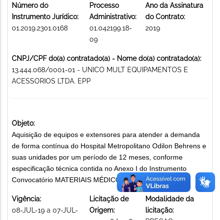
Número do
Processo
Ano da Assinatura
Instrumento Jurídico:
Administrativo:
do Contrato:
01.2019.2301.0168
01.042199.18-
2019
09
CNPJ/CPF do(a) contratado(a) - Nome do(a) contratado(a):
13.444.068/0001-01 - UNICO MULT EQUIPAMENTOS E
ACESSORIOS LTDA. EPP
Objeto:
Aquisição de equipos e extensores para atender a demanda
de forma contínua do Hospital Metropolitano Odilon Behrens e
suas unidades por um período de 12 meses, conforme
especificação técnica contida no Anexo I do Instrumento
Convocatório MATERIAIS MÉDICO-HOSPITALARES
Vigência:
Licitação de
Modalidade da
08-JUL-19 a 07-JUL-
Origem:
licitação: