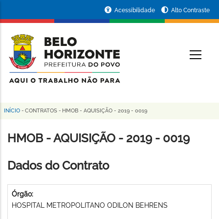
Pular
Portal
Acessibilidade
Alto Contraste
para
da
o
conteúdo
Prefeitura
O
principal
de
Belo
Horizonte
INÍCIO
-
CONTRATOS
-
HMOB - AQUISIÇÃO - 2019 - 0019
Trilha
de
HMOB - AQUISIÇÃO - 2019 - 0019
navegação
Dados do Contrato
Órgão:
HOSPITAL METROPOLITANO ODILON BEHRENS