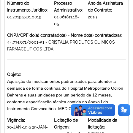
Número do
Processo
Ano da Assinatura
Instrumento Jurídico:
Administrativo:
do Contrato:
01.2019.2301.0019
01.061811.18-
2019
05
CNPJ/CPF do(a) contratado(a) - Nome do(a) contratado(a):
44.734.671/0001-51 - CRISTALIA PRODUTOS QUIMICOS
FARMACEUTICOS LTDA
Objeto:
Aquisição de medicamentos padronizados para atender a
demanda de forma contínua do Hospital Metropolitano Odilon
Behrens e suas unidades por um período de 12 meses,
conforme especificação técnica contida no Anexo I do
Instrumento Convocatório. MEDICAMENTOS
Vigência:
Licitação de
Modalidade da
30-JAN-19 a 29-JAN-
Origem:
licitação: