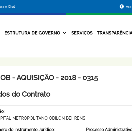
Portal
para o Chat
Ace
da
Prefeitura
ESTRUTURA DE GOVERNO
SERVIÇOS
TRANSPARÊNCI
Navegação
de
Principal
Belo
Horizonte
B - AQUISIÇÃO - 2018 - 0315
os do Contrato
ão:
PITAL METROPOLITANO ODILON BEHRENS
ro do Instrumento Jurídico:
Processo Administrativo