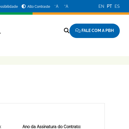
−
+
A
A
EN
PT
ES
ssibilidade
Alto Contraste
FALE COM A PBH
A
:
Ano da Assinatura do Contrato: