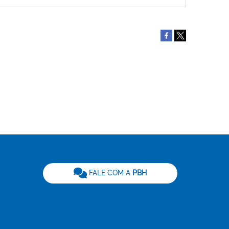
be
FALE COM A
PBH