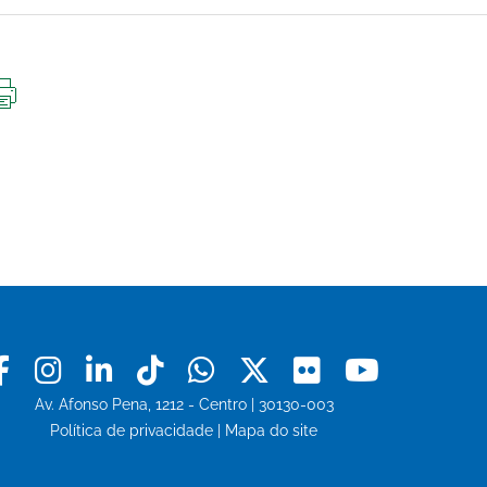
IMPRIMIR
ESTA
PÁGINA
Facebook
Instagram
Linkedin
Tiktok
Whatsapp
X
Flickr
Youtu
Av. Afonso Pena, 1212 - Centro | 30130-003
Política de privacidade
|
Mapa do site