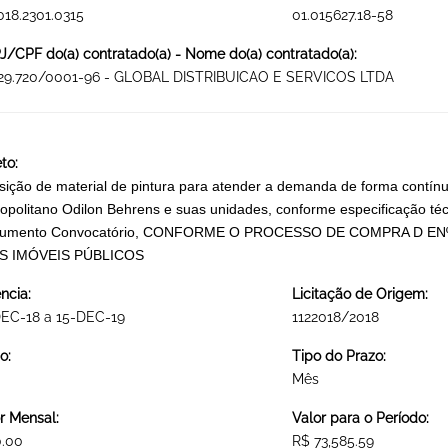
018.2301.0315
01.015627.18-58
/CPF do(a) contratado(a) - Nome do(a) contratado(a):
429.720/0001-96 - GLOBAL DISTRIBUICAO E SERVICOS LTDA
to:
sição de material de pintura para atender a demanda de forma contín
opolitano Odilon Behrens e suas unidades, conforme especificação téc
trumento Convocatório, CONFORME O PROCESSO DE COMPRA D EN
S IMÓVEIS PÚBLICOS
ncia:
Licitação de Origem:
DEC-18 a 15-DEC-19
1122018/2018
o:
Tipo do Prazo:
Mês
r Mensal:
Valor para o Período:
0.00
R$ 73,585.59