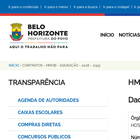
Pular
Ir para o conteúdo |
Ir para o menu |
Ir para a busca |
Ir para o rodapé |
Ir 
para
o
conteúdo
principal
INÍCIO
NOTÍCIAS
INÍCIO
-
CONTRATOS
-
HMOB - AQUISIÇÃO - 2018 - 0315
Trilha
de
HMO
TRANSPARÊNCIA
navegação
Dad
AGENDA DE AUTORIDADES
CAIXAS ESCOLARES
Órg
COMPRAS DIRETAS
HOS
CONCURSOS PÚBLICOS
Núme