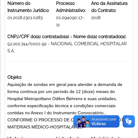
Número do
Processo
Ano da Assinatura
Instrumento Jurídico:
Administrativo:
do Contrato:
01.2018.2301.0283
01.094090.17-
2018
11
CNPJ/CPF do(a) contratado(a) - Nome do(a) contratado(a):
52.202.744/0001-92 - NACIONAL COMERCIAL HOSPITALAR
S.A.
Objeto:
Aquisição de sondas em geral para atender a demanda de
forma contínua por um período de 12 (doze) meses do
Hospital Metropolitano Odilon Behrens e suas unidades,
conforme especificação técnica e condições comerciais
contidas no Anexo I do Instrumento Convocatório.,
CONFORME O PROCESSO DE COMPRA DE Nº 03-53/2017
MATERIAIS MÉDICO-HOSPITALARES