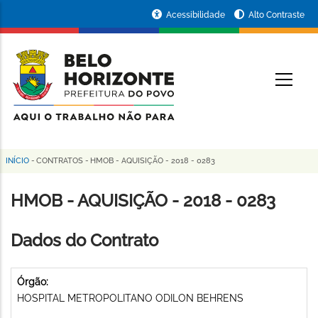
Pular
Portal
Acessibilidade
Alto Contraste
para
da
o
conteúdo
Prefeitura
O
principal
de
Belo
Horizonte
INÍCIO
-
CONTRATOS
-
HMOB - AQUISIÇÃO - 2018 - 0283
Trilha
de
HMOB - AQUISIÇÃO - 2018 - 0283
navegação
Dados do Contrato
Órgão:
HOSPITAL METROPOLITANO ODILON BEHRENS