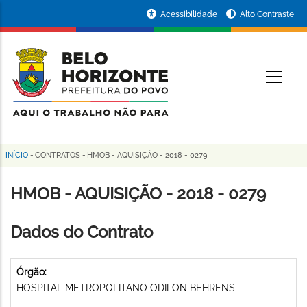
Pular
Portal
Acessibilidade
Alto Contraste
para
da
o
conteúdo
Prefeitura
O
principal
de
Belo
Horizonte
INÍCIO
-
CONTRATOS
-
HMOB - AQUISIÇÃO - 2018 - 0279
Trilha
de
HMOB - AQUISIÇÃO - 2018 - 0279
navegação
Dados do Contrato
Órgão:
HOSPITAL METROPOLITANO ODILON BEHRENS