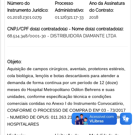
Número do
Processo
Ano da Assinatura
Instrumento Jurídico:
Administrativo:
do Contrato:
01.2018.2301.0279
01.126321.17-33
2018
CNPJ/CPF do(a) contratado(a) - Nome do(a) contratado(a):
68.514.348/0001-30 - DISTRIBUIDORA DIAMANTE LTDA
Objeto:
Aquisição de campos cirúrgicos, aventais, protetores estéreis,
cola biológica, lençóis e botas descartáveis para atender a
demanda de forma contínua por um período de 12 (doze)
meses do Hospital Metropolitano Odilon Behrens e suas
unidades, conforme especificação técnica e condições
comerciais contidas no Anexo I do Instrumento Convocatório,
CONFORME O PROCESSO DE COMPRA D ENº 03 - 73/2017
- NUMERO DE OPUS: 011.263.211.733. MATERIAIS MÉDICO-
HOSPITALARES