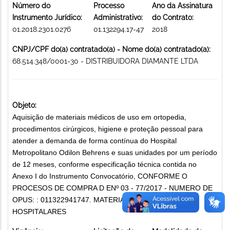
Número do
Processo
Ano da Assinatura
Instrumento Jurídico:
Administrativo:
do Contrato:
01.2018.2301.0276
01.132294.17-47
2018
CNPJ/CPF do(a) contratado(a) - Nome do(a) contratado(a):
68.514.348/0001-30 - DISTRIBUIDORA DIAMANTE LTDA
Objeto:
Aquisição de materiais médicos de uso em ortopedia,
procedimentos cirúrgicos, higiene e proteção pessoal para
atender a demanda de forma contínua do Hospital
Metropolitano Odilon Behrens e suas unidades por um período
de 12 meses, conforme especificação técnica contida no
Anexo I do Instrumento Convocatório, CONFORME O
PROCESOS DE COMPRA D ENº 03 - 77/2017 - NUMERO DE
OPUS: : 011322941747. MATERIAIS MÉDICO-
HOSPITALARES