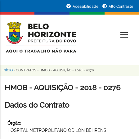
Pular
Portal
Acessibilidade
Alto Contraste
para
da
o
conteúdo
Prefeitura
O
principal
de
Belo
Horizonte
INÍCIO
-
CONTRATOS
-
HMOB - AQUISIÇÃO - 2018 - 0276
Trilha
de
HMOB - AQUISIÇÃO - 2018 - 0276
navegação
Dados do Contrato
Órgão:
HOSPITAL METROPOLITANO ODILON BEHRENS