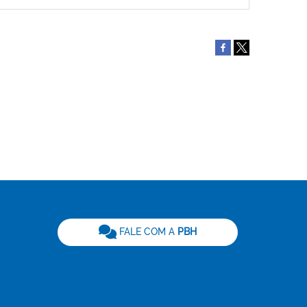
be
FALE COM A
PBH