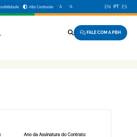
−
+
A
A
EN
PT
ES
ssibilidade
Alto Contraste
FALE COM A PBH
A
:
Ano da Assinatura do Contrato: