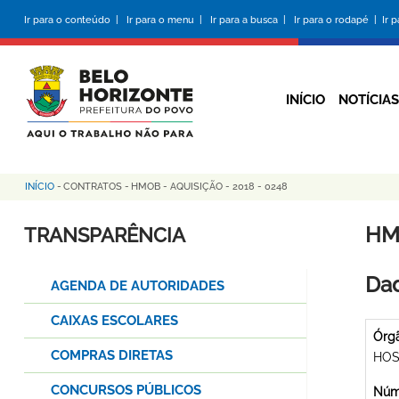
Pular
Ir para o conteúdo |
Ir para o menu |
Ir para a busca |
Ir para o rodapé |
Ir 
para
o
conteúdo
principal
INÍCIO
NOTÍCIAS
INÍCIO
-
CONTRATOS
-
HMOB - AQUISIÇÃO - 2018 - 0248
Trilha
de
HMO
TRANSPARÊNCIA
navegação
Dad
AGENDA DE AUTORIDADES
CAIXAS ESCOLARES
Órg
COMPRAS DIRETAS
HOS
CONCURSOS PÚBLICOS
Núme