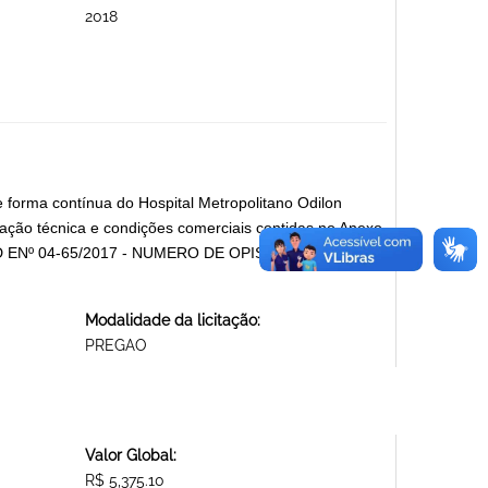
2018
 forma contínua do Hospital Metropolitano Odilon
ação técnica e condições comerciais contidas no Anexo
 ENº 04-65/2017 - NUMERO DE OPIS: 011292691721.
Modalidade da licitação:
PREGAO
Valor Global:
R$ 5,375.10