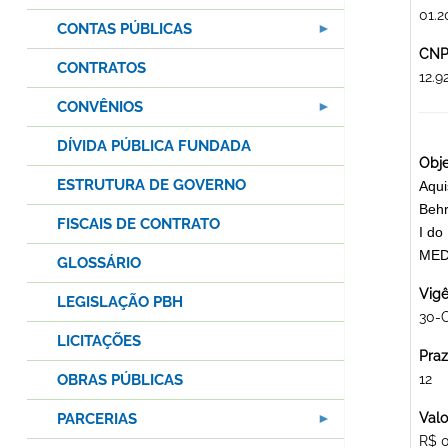
01.2
CONTAS PÚBLICAS
CNPJ
CONTRATOS
12.
CONVÊNIOS
DÍVIDA PÚBLICA FUNDADA
Obje
ESTRUTURA DE GOVERNO
Aqui
Behr
FISCAIS DE CONTRATO
I d
MED
GLOSSÁRIO
Vigê
LEGISLAÇÃO PBH
30-
LICITAÇÕES
Praz
OBRAS PÚBLICAS
12
PARCERIAS
Valo
R$ 