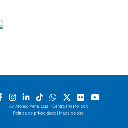
IMPRIMIR
ESTA
PÁGINA
Facebook
Instagram
Linkedin
Tiktok
Whatsapp
X
Flickr
Youtu
Av. Afonso Pena, 1212 - Centro | 30130-003
Política de privacidade
|
Mapa do site