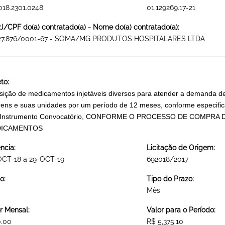
018.2301.0248
01.129269.17-21
/CPF do(a) contratado(a) - Nome do(a) contratado(a):
927.876/0001-67 - SOMA/MG PRODUTOS HOSPITALARES LTDA
to:
sição de medicamentos injetáveis diversos para atender a demanda de
ens e suas unidades por um período de 12 meses, conforme especific
o Instrumento Convocatório, CONFORME O PROCESSO DE COMPRA D
ICAMENTOS
ncia:
Licitação de Origem:
OCT-18 a 29-OCT-19
692018/2017
o:
Tipo do Prazo:
Mês
r Mensal:
Valor para o Período:
0.00
R$ 5,375.10