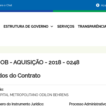
Portal
para o Chat
Ace
da
Prefeitura
ESTRUTURA DE GOVERNO
SERVIÇOS
TRANSPARÊNCI
Navegação
de
Principal
Belo
Horizonte
B - AQUISIÇÃO - 2018 - 0248
os do Contrato
ão:
PITAL METROPOLITANO ODILON BEHRENS
ro do Instrumento Jurídico:
Processo Administrativo