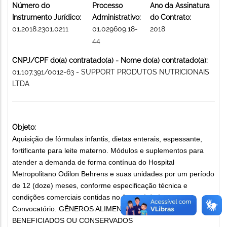
Número do
Processo
Ano da Assinatura
Instrumento Jurídico:
Administrativo:
do Contrato:
01.2018.2301.0211
01.029609.18-
2018
44
CNPJ/CPF do(a) contratado(a) - Nome do(a) contratado(a):
01.107.391/0012-63 - SUPPORT PRODUTOS NUTRICIONAIS
LTDA
Objeto:
Aquisição de fórmulas infantis, dietas enterais, espessante,
fortificante para leite materno. Módulos e suplementos para
atender a demanda de forma contínua do Hospital
Metropolitano Odilon Behrens e suas unidades por um período
de 12 (doze) meses, conforme especificação técnica e
condições comerciais contidas no Anexo I do Instrumento
Convocatório. GÊNEROS ALIMENTÍCIOS NATURAIS,
BENEFICIADOS OU CONSERVADOS