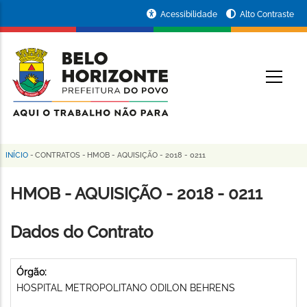
Pular
Portal
Acessibilidade
Alto Contraste
para
da
o
conteúdo
Prefeitura
O
principal
de
Belo
Horizonte
INÍCIO
-
CONTRATOS
-
HMOB - AQUISIÇÃO - 2018 - 0211
Trilha
de
HMOB - AQUISIÇÃO - 2018 - 0211
navegação
Dados do Contrato
Órgão:
HOSPITAL METROPOLITANO ODILON BEHRENS