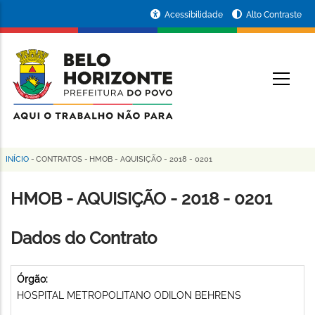
Pular
Portal
Acessibilidade
Alto Contraste
para
da
o
conteúdo
Prefeitura
O
principal
de
Belo
Horizonte
INÍCIO
-
CONTRATOS
-
HMOB - AQUISIÇÃO - 2018 - 0201
Trilha
de
HMOB - AQUISIÇÃO - 2018 - 0201
navegação
Dados do Contrato
Órgão:
HOSPITAL METROPOLITANO ODILON BEHRENS