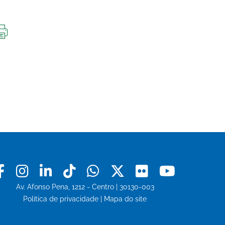
IMPRIMIR
ESTA
PÁGINA
Facebook
Instagram
Linkedin
Tiktok
Whatsapp
X
Flickr
Youtu
Av. Afonso Pena, 1212 - Centro | 30130-003
Política de privacidade
|
Mapa do site