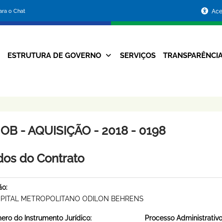
Portal
para o Chat
Ace
da
Prefeitura
ESTRUTURA DE GOVERNO
SERVIÇOS
TRANSPARÊNCI
Navegação
de
Principal
Belo
Horizonte
B - AQUISIÇÃO - 2018 - 0198
os do Contrato
ão:
PITAL METROPOLITANO ODILON BEHRENS
ro do Instrumento Jurídico:
Processo Administrativo