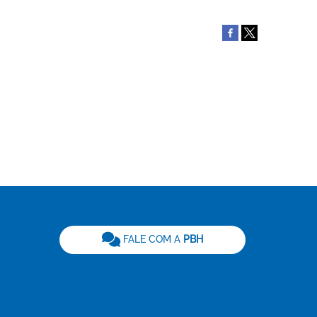
be
FALE COM A
PBH