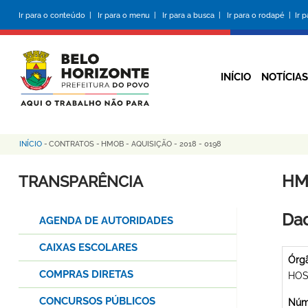
Pular
Ir para o conteúdo |
Ir para o menu |
Ir para a busca |
Ir para o rodapé |
Ir 
para
o
conteúdo
principal
INÍCIO
NOTÍCIAS
INÍCIO
-
CONTRATOS
-
HMOB - AQUISIÇÃO - 2018 - 0198
Trilha
de
HMO
TRANSPARÊNCIA
navegação
Dad
AGENDA DE AUTORIDADES
CAIXAS ESCOLARES
Órg
COMPRAS DIRETAS
HOS
CONCURSOS PÚBLICOS
Núme