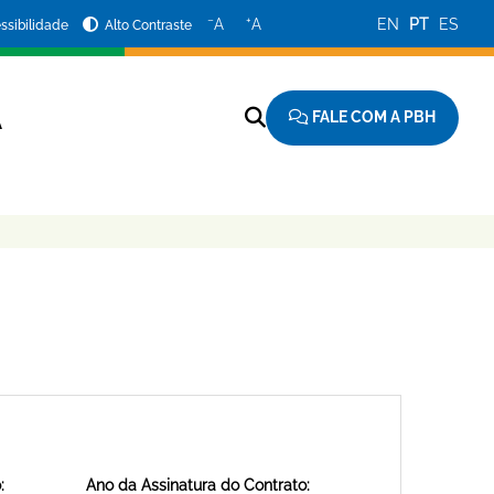
−
+
A
A
EN
PT
ES
ssibilidade
Alto Contraste
FALE COM A PBH
A
:
Ano da Assinatura do Contrato: