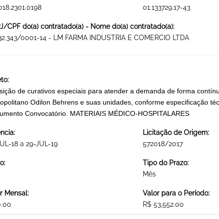
018.2301.0198
01.133729.17-43
/CPF do(a) contratado(a) - Nome do(a) contratado(a):
532.343/0001-14 - LM FARMA INDUSTRIA E COMERCIO LTDA
to:
sição de curativos especiais para atender a demanda de forma contín
opolitano Odilon Behrens e suas unidades, conforme especificação téc
trumento Convocatório. MATERIAIS MÉDICO-HOSPITALARES
ncia:
Licitação de Origem:
UL-18 a 29-JUL-19
572018/2017
o:
Tipo do Prazo:
Mês
r Mensal:
Valor para o Período:
0.00
R$ 53,552.00