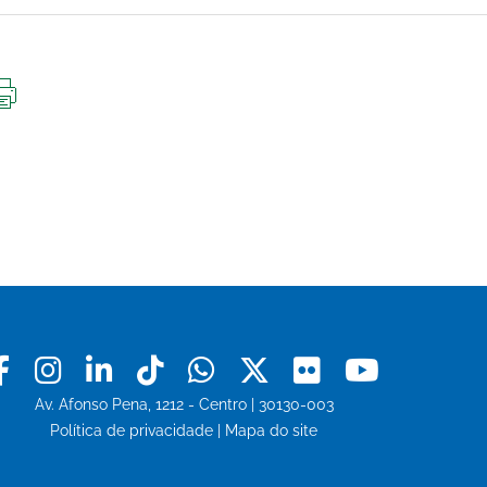
IMPRIMIR
ESTA
PÁGINA
Facebook
Instagram
Linkedin
Tiktok
Whatsapp
X
Flickr
Youtu
Av. Afonso Pena, 1212 - Centro | 30130-003
Política de privacidade
|
Mapa do site