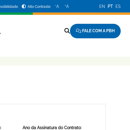
−
+
A
A
EN
PT
ES
ssibilidade
Alto Contraste
FALE COM A PBH
A
:
Ano da Assinatura do Contrato: