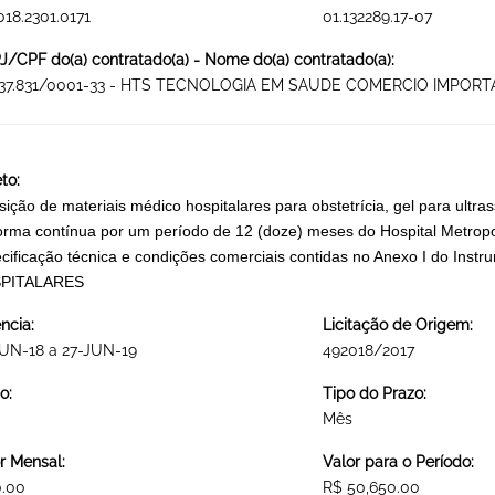
018.2301.0171
01.132289.17-07
/CPF do(a) contratado(a) - Nome do(a) contratado(a):
437.831/0001-33 - HTS TECNOLOGIA EM SAUDE COMERCIO IMPOR
to:
sição de materiais médico hospitalares para obstetrícia, gel para ultr
orma contínua por um período de 12 (doze) meses do Hospital Metropo
cificação técnica e condições comerciais contidas no Anexo I do In
PITALARES
ncia:
Licitação de Origem:
UN-18 a 27-JUN-19
492018/2017
o:
Tipo do Prazo:
Mês
r Mensal:
Valor para o Período:
0.00
R$ 50,650.00