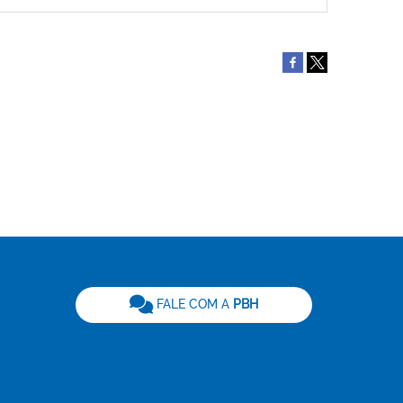
be
FALE COM A
PBH