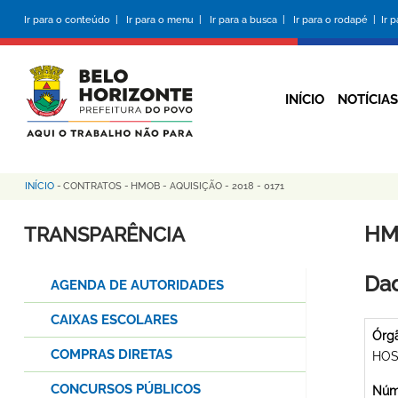
Pular
Ir para o conteúdo |
Ir para o menu |
Ir para a busca |
Ir para o rodapé |
Ir 
para
o
conteúdo
principal
INÍCIO
NOTÍCIAS
INÍCIO
-
CONTRATOS
-
HMOB - AQUISIÇÃO - 2018 - 0171
Trilha
de
HMO
TRANSPARÊNCIA
navegação
Dad
AGENDA DE AUTORIDADES
CAIXAS ESCOLARES
Órg
COMPRAS DIRETAS
HOS
CONCURSOS PÚBLICOS
Núme