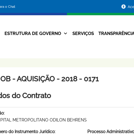
Portal
para o Chat
Ace
da
Prefeitura
ESTRUTURA DE GOVERNO
SERVIÇOS
TRANSPARÊNCI
Navegação
de
Principal
Belo
Horizonte
B - AQUISIÇÃO - 2018 - 0171
os do Contrato
ão:
PITAL METROPOLITANO ODILON BEHRENS
ro do Instrumento Jurídico:
Processo Administrativo