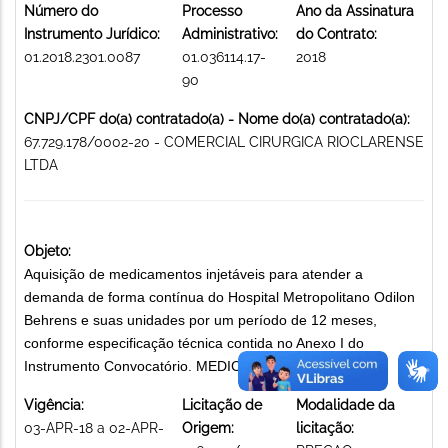
Número do
Processo
Ano da Assinatura
Instrumento Jurídico:
Administrativo:
do Contrato:
01.2018.2301.0087
01.036114.17-
2018
90
CNPJ/CPF do(a) contratado(a) - Nome do(a) contratado(a):
67.729.178/0002-20 - COMERCIAL CIRURGICA RIOCLARENSE
LTDA
Objeto:
Aquisição de medicamentos injetáveis para atender a
demanda de forma contínua do Hospital Metropolitano Odilon
Behrens e suas unidades por um período de 12 meses,
conforme especificação técnica contida no Anexo I do
Instrumento Convocatório. MEDICAMENTOS
Vigência:
Licitação de
Modalidade da
03-APR-18 a 02-APR-
Origem:
licitação: