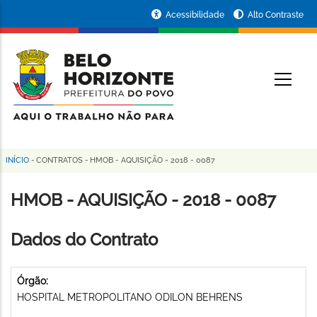
Pular
Portal
Acessibilidade
Alto Contraste
para
da
o
conteúdo
Prefeitura
O
principal
de
Belo
Horizonte
INÍCIO
-
CONTRATOS
-
HMOB - AQUISIÇÃO - 2018 - 0087
Trilha
de
HMOB - AQUISIÇÃO - 2018 - 0087
navegação
Dados do Contrato
Órgão:
HOSPITAL METROPOLITANO ODILON BEHRENS